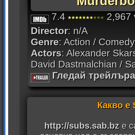
Murderbot
7.4
2,967 
Director
: n/A
Genre
: Action / Comedy 
Actors
: Alexander Ska
David Dastmalchian / S
Гледай трейлър
Какво е
http://subs.sab.bz
е с