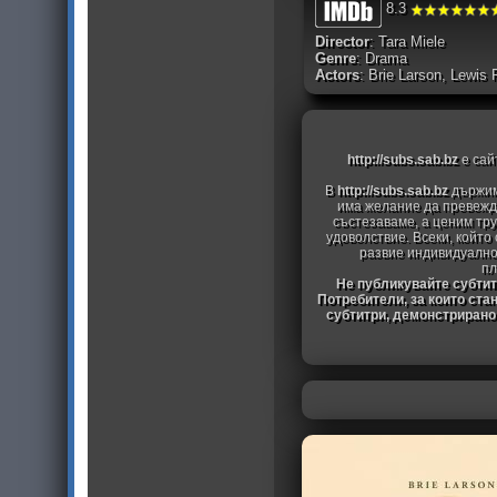
8.3
Director
: Tara Miele
Genre
: Drama
Actors
: Brie Larson, Lewis
http://subs.sab.bz
е сай
В
http://subs.sab.bz
държим
има желание да превежда
състезаваме, а ценим тру
удоволствие. Всеки, който
развие индивидуално
пл
Не публикувайте субтитр
Потребители, за които ста
субтитри, демонстрирано