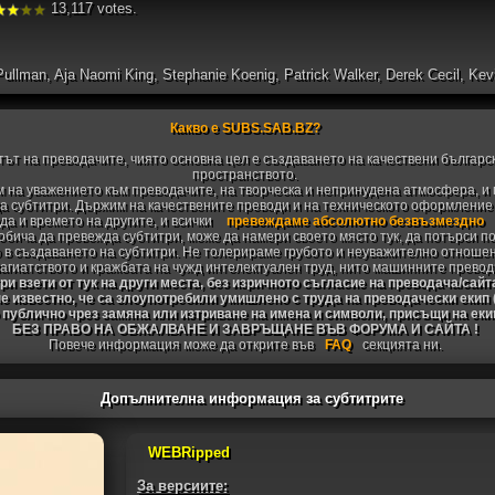
13,117 votes.
 Pullman, Aja Naomi King, Stephanie Koenig, Patrick Walker, Derek Cecil, K
Какво е SUBS.SAB.BZ?
тът на преводачите, чиято основна цел е създаването на качествени българс
пространството.
 на уважението към преводачите, на творческа и непринудена атмосфера, и 
 субтитри. Държим на качествените преводи и на техническото оформление н
да и времето на другите, и всички
превеждаме абсолютно безвъзмездно
 обича да превежда субтитри, може да намери своето място тук, да потърси п
 в създаването на субтитри. Не толерираме грубото и неуважително отноше
агиатството и кражбата на чужд интелектуален труд, нито машинните превод
и взети от тук на други места, без изричното съгласие на преводача/сайт
не известно, че са злоупотребили умишлено с труда на преводачески екип
 публично чрез замяна или изтриване на имена и символи, присъщи на ек
БЕЗ ПРАВО НА ОБЖАЛВАНЕ И ЗАВРЪЩАНЕ ВЪВ ФОРУМА И САЙТА !
Повече информация може да открите във
FAQ
секцията ни.
Допълнителна информация за субтитрите
WEBRipped
За версиите: