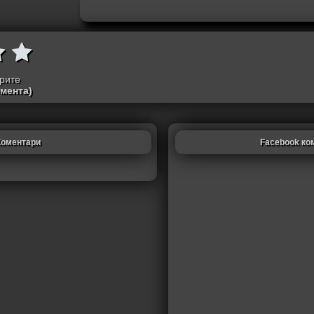
трите
омента)
Коментари
Facebook ко