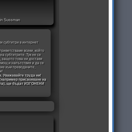
evin Sussman
ки субтитри в интернет
приветстваме всеки, който
а субтитрите. Тук не се
, защото това ни доставя
омощ и напътствия и да се
ние към преводачите,
и!
а. Уважавайте труда ни!
 (например присвояване на
ипа), ще бъдат ИЗГОНЕНИ