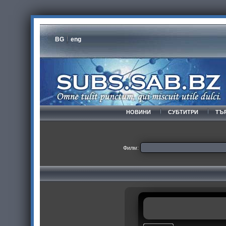
BG
eng
НОВИНИ
СУБТИТРИ
ТЪ
Филм: