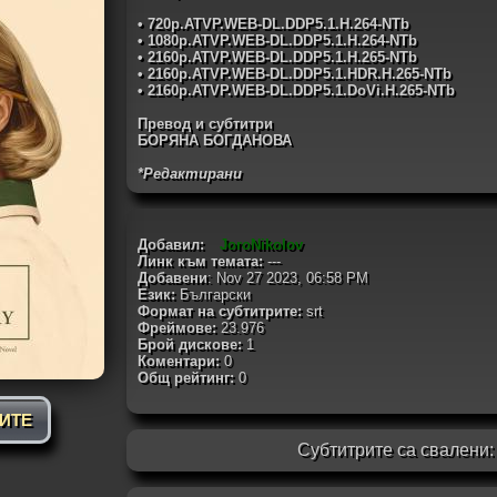
• 720p.ATVP.WEB-DL.DDP5.1.H.264-NTb
• 1080p.ATVP.WEB-DL.DDP5.1.H.264-NTb
• 2160p.ATVP.WEB-DL.DDP5.1.H.265-NTb
• 2160p.ATVP.WEB-DL.DDP5.1.HDR.H.265-NTb
• 2160p.ATVP.WEB-DL.DDP5.1.DoVi.H.265-NTb
Превод и субтитри
БОРЯНА БОГДАНОВА
*Редактирани
Добавил:
JoroNikolov
Линк към темата:
---
Добавени
: Nov 27 2023, 06:58 PM
Език:
Български
Формат на субтитрите:
srt
Фреймове:
23.976
Брой дискове:
1
Коментари:
0
Общ рейтинг:
0
РИТЕ
Субтитрите са свалени