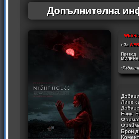
Допълнителна инф
WEBRi
• За
WEB
Превод
МИЛЕНА
*Редакт
Добави
Линк к
Добав
Език:
Б
Формат
Фрейм
Брой д
Комен