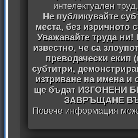
интелектуален труд
Не публикувайте субт
места, без изричното 
Уважавайте труда ни! 
известно, че са злоуп
преводачески екип 
субтитри, демонстрира
изтриване на имена и 
ще бъдат ИЗГОНЕНИ 
ЗАВРЪЩАНЕ ВЪ
Повече информация може