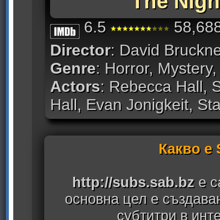
The Nigh
6.5
58,688
Director
: David Bruckn
Genre
: Horror, Mystery, 
Actors
: Rebecca Hall, 
Hall, Evan Jonigkeit, St
Какво е
http://subs.sab.bz
е с
основна цел е създава
субтитри в инт