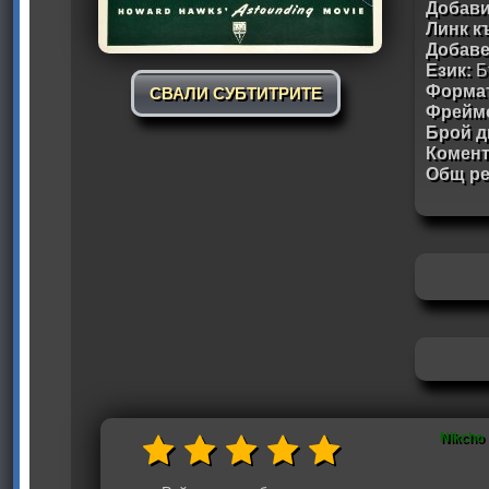
Добави
Линк к
Добав
Език:
Б
Формат
СВАЛИ СУБТИТРИТЕ
Фрейм
Брой д
Комен
Общ ре
Nikcho