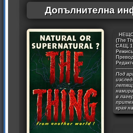
Допълнителна инф
НЕЩО
(The Th
САЩ, 1
Режись
Превод:
Редакт
-----------
Под ар
изсле
летяща
намира
в лаге
притеж
края н