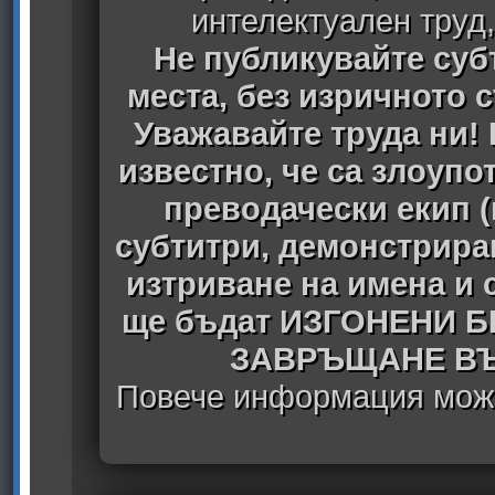
интелектуален труд
Не публикувайте субт
места, без изричното 
Уважавайте труда ни! 
известно, че са злоуп
преводачески екип 
субтитри, демонстрира
изтриване на имена и 
ще бъдат ИЗГОНЕНИ 
ЗАВРЪЩАНЕ ВЪ
Повече информация може