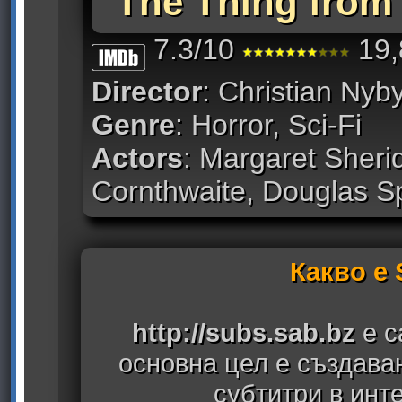
The Thing from
7.3/10
19,
Director
: Christian Nyb
Genre
: Horror, Sci-Fi
Actors
: Margaret Sheri
Cornthwaite, Douglas S
Какво е
http://subs.sab.bz
е с
основна цел е създава
субтитри в инт