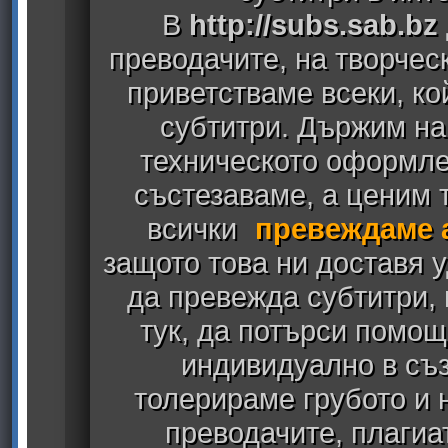
В
http://subs.sab.bz
преводачите, на творчес
приветстваме всеки, к
субтитри. Държим на
техническото оформлен
състезаваме, а ценим т
всички
превеждаме 
защото това ни доставя у
да превежда субтитри,
тук, да потърси помощ
индивидуално в съз
толерираме грубото и
преводачите, плагиа