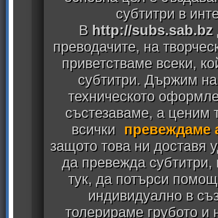
субтитри в инт
В
http://subs.sab.bz
преводачите, на творчес
приветстваме всеки, к
субтитри. Държим на
техническото оформлен
състезаваме, а ценим т
всички
превеждаме 
защото това ни доставя у
да превежда субтитри,
тук, да потърси помощ
индивидуално в съз
толерираме грубото и