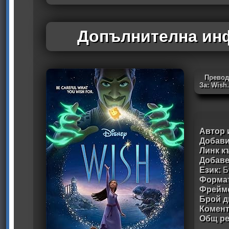
Допълнителна инф
Превод
За: Wish
Автор 
Добави
Линк к
Добав
Език:
Б
Формат
Фрейм
Брой д
Комен
Общ ре