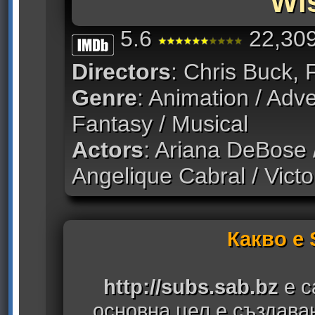
Wi
5.6
22,309
Directors
: Chris Buck,
Genre
: Animation / Adv
Fantasy / Musical
Actors
: Ariana DeBose /
Angelique Cabral / Vict
Какво е
http://subs.sab.bz
е с
основна цел е създава