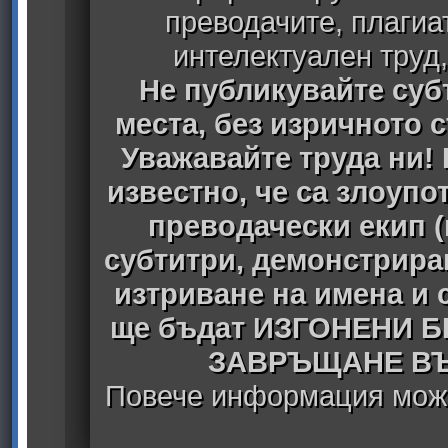
преводачите, плагиа
интелектуален труд
Не публикувайте субт
места, без изричното 
Уважавайте труда ни! 
известно, че са злоуп
преводачески екип 
субтитри, демонстрира
изтриване на имена и 
ще бъдат ИЗГОНЕНИ 
ЗАВРЪЩАНЕ ВЪ
Повече информация може