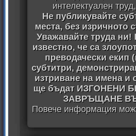
интелектуален труд
Не публикувайте субт
места, без изричното 
Уважавайте труда ни! 
известно, че са злоуп
преводачески екип 
субтитри, демонстрира
изтриване на имена и 
ще бъдат ИЗГОНЕНИ 
ЗАВРЪЩАНЕ ВЪ
Повече информация може