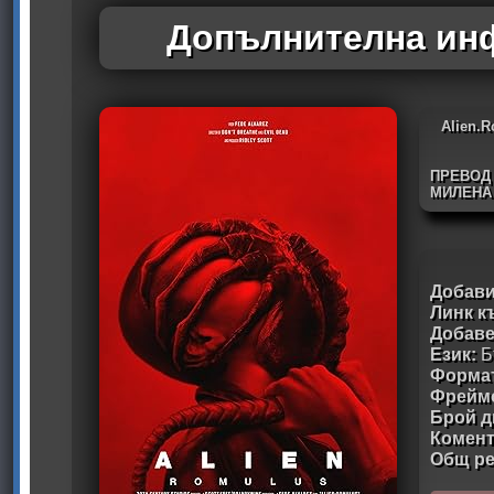
Допълнителна инф
Alien.
ПРЕВОД
МИЛЕНА
Добави
Линк к
Добав
Език:
Б
Формат
Фрейм
Брой д
Комен
Общ ре