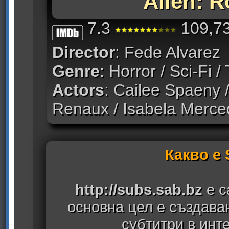
Alien: 
7.3
109,73
Director
: Fede Alvarez
Genre
: Horror / Sci-Fi / 
Actors
: Cailee Spaeny 
Renaux / Isabela Merce
Какво е
http://subs.sab.bz
е с
основна цел е създава
субтитри в инт