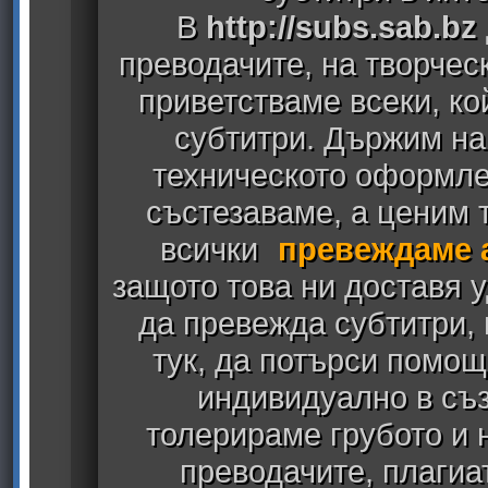
В
http://subs.sab.bz
преводачите, на творчес
приветстваме всеки, к
субтитри. Държим на
техническото оформлен
състезаваме, а ценим т
всички
превеждаме 
защото това ни доставя у
да превежда субтитри,
тук, да потърси помощ
индивидуално в съз
толерираме грубото и
преводачите, плагиа