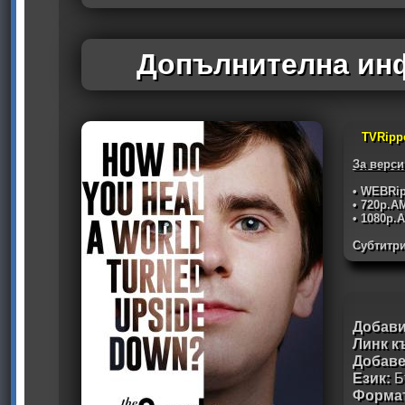
Допълнителна инф
TVRipp
За верси
• WEBRip
• 720p.
• 1080p
Субтитри
Добави
Линк к
Добав
Език:
Б
Формат