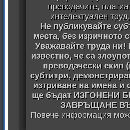
преводачите, плагиа
интелектуален труд
Не публикувайте субт
места, без изричното 
Уважавайте труда ни! 
известно, че са злоуп
преводачески екип 
субтитри, демонстрира
изтриване на имена и 
ще бъдат ИЗГОНЕНИ 
ЗАВРЪЩАНЕ ВЪ
Повече информация може