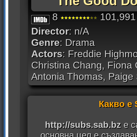
The Good Doc
8
101,991 
Director
: n/A
Genre
: Drama
Actors
: Freddie Highmor
Christina Chang, Fiona
Antonia Thomas, Paige
Какво е
http://subs.sab.bz
е с
основна цел е създава