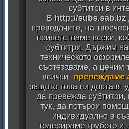
субтитри в инт
В
http://subs.sab.bz
преводачите, на творчес
приветстваме всеки, к
субтитри. Държим на
техническото оформлен
състезаваме, а ценим т
всички
превеждаме 
защото това ни доставя у
да превежда субтитри,
тук, да потърси помощ
индивидуално в съз
толерираме грубото и