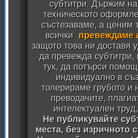
субтитри. Държим на
техническото оформлен
състезаваме, а ценим т
всички
превеждаме 
защото това ни доставя у
да превежда субтитри,
тук, да потърси помощ
индивидуално в съз
толерираме грубото и
преводачите, плагиа
интелектуален труд
Не публикувайте субт
места, без изричното 