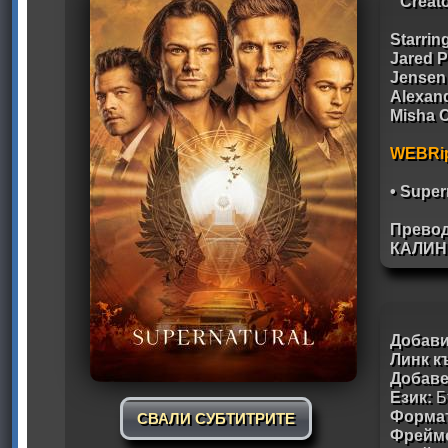
Creato
Starrin
Jared P
Jensen
Alexand
Misha C
WEBRi
• Super
Прево
КАЛИН
Добави
Линк к
Добав
Език:
Б
Формат
СВАЛИ СУБТИТРИТЕ
Фрейм