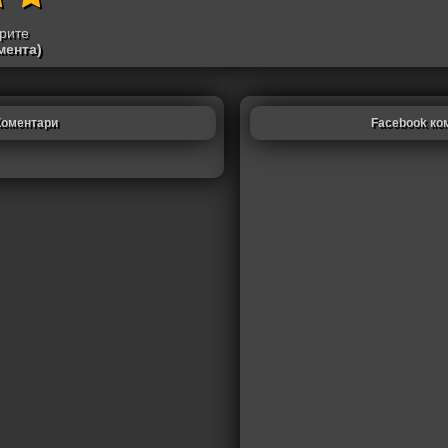
трите
мента)
Коментари
Facebook ко