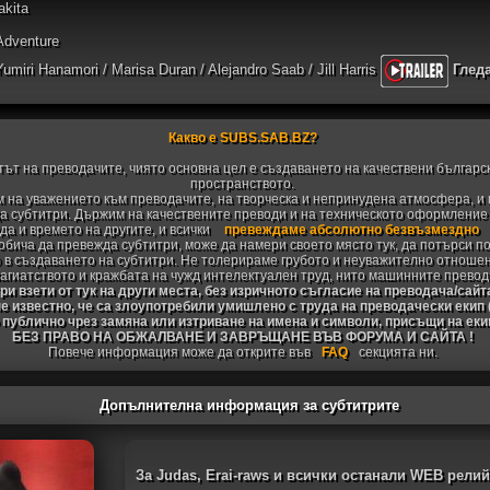
akita
 Adventure
umiri Hanamori / Marisa Duran / Alejandro Saab / Jill Harris
Глед
Какво е SUBS.SAB.BZ?
тът на преводачите, чиято основна цел е създаването на качествени българс
пространството.
 на уважението към преводачите, на творческа и непринудена атмосфера, и 
 субтитри. Държим на качествените преводи и на техническото оформление н
да и времето на другите, и всички
превеждаме абсолютно безвъзмездно
 обича да превежда субтитри, може да намери своето място тук, да потърси п
 в създаването на субтитри. Не толерираме грубото и неуважително отноше
агиатството и кражбата на чужд интелектуален труд, нито машинните превод
и взети от тук на други места, без изричното съгласие на преводача/сайт
не известно, че са злоупотребили умишлено с труда на преводачески екип
 публично чрез замяна или изтриване на имена и символи, присъщи на ек
БЕЗ ПРАВО НА ОБЖАЛВАНЕ И ЗАВРЪЩАНЕ ВЪВ ФОРУМА И САЙТА !
Повече информация може да открите във
FAQ
секцията ни.
Допълнителна информация за субтитрите
За Judas, Erai-raws и всички останали WEB рели