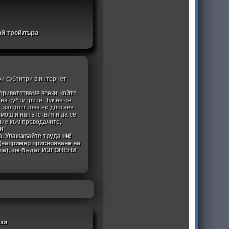
ай трейлъра
ки субтитри в интернет
приветстваме всеки, който
а субтитрите. Тук не се
, защото това ни доставя
омощ и напътствия и да се
ние към преводачите,
и!
а. Уважавайте труда ни!
 (например присвояване на
ипа), ще бъдат ИЗГОНЕНИ
йзи