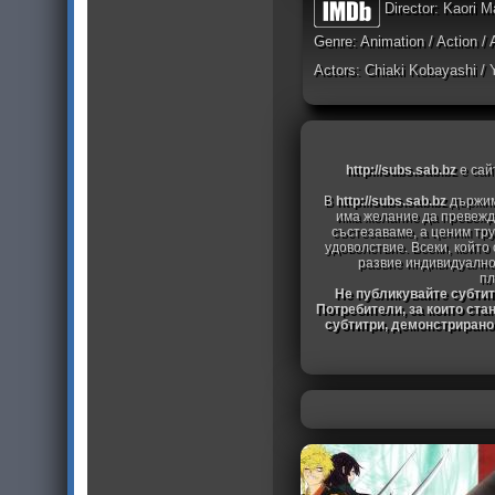
Director: Kaori M
Genre: Animation / Action /
Actors: Chiaki Kobayashi / Y
http://subs.sab.bz
е сай
В
http://subs.sab.bz
държим
има желание да превежда
състезаваме, а ценим тру
удоволствие. Всеки, който
развие индивидуално
пл
Не публикувайте субтитр
Потребители, за които ста
субтитри, демонстрирано