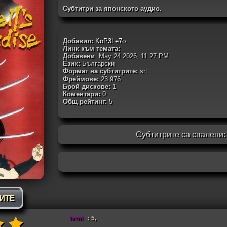
Субтитри за японското аудио.
Добавил:
KoP3Le7o
Линк към темата:
---
Добавени
: May 24 2026, 11:27 PM
Език:
Български
Формат на субтитрите:
srt
Фреймове:
23.976
Брой дискове:
1
Коментари:
0
Общ рейтинг:
5
Субтитрите са свалени
РИТЕ
ferol
: 5,