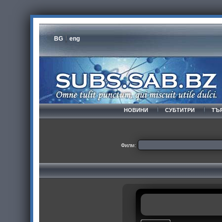
BG
eng
НОВИНИ
СУБТИТРИ
ТЪ
Филм: