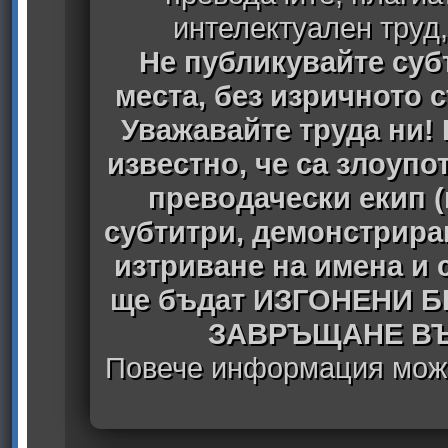
интелектуален труд
Не публикувайте субт
места, без изричното 
Уважавайте труда ни! 
известно, че са злоуп
преводачески екип 
субтитри, демонстрира
изтриване на имена и 
ще бъдат ИЗГОНЕНИ 
ЗАВРЪЩАНЕ ВЪ
Повече информация може