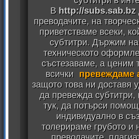
В
http://subs.sab.bz
преводачите, на творчес
приветстваме всеки, к
субтитри. Държим на
техническото оформлен
състезаваме, а ценим т
всички
превеждаме 
защото това ни доставя у
да превежда субтитри,
тук, да потърси помощ
индивидуално в съз
толерираме грубото и
преводачите, плагиа