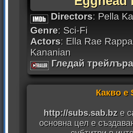
Egghead 
Directors
: Pella K
Genre
: Sci-Fi
Actors
: Ella Rae Rappap
Kananian
Гледай трейлър
Какво е
http://subs.sab.bz
е с
основна цел е създава
субтитри в инт