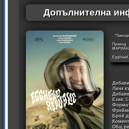
Допълнителна инф
*Завод
Превод
МАРИАН
Egghead
Добави
Линк к
Добав
Език:
Б
Формат
Фрейм
Брой д
Комен
Общ ре