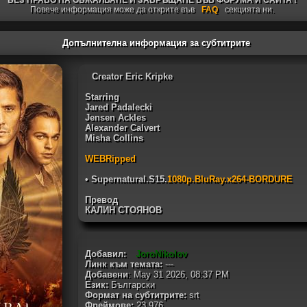
БЕЗ ПРАВО НА ОБЖАЛВАНЕ И ЗАВРЪЩАНЕ ВЪВ ФОРУМА И САЙТА !
Повече информация може да открите във
FAQ
секцията ни.
Допълнителна информация за субтитрите
Creator Eric Kripke
Starring
Jared Padalecki
Jensen Ackles
Alexander Calvert
Misha Collins
WEBRipped
• Supernatural.S15.
1080p.BluRay.x264-BORDURE
Превод
КАЛИН СТОЯНОВ
Добавил:
JoroNikolov
Линк към темата:
---
Добавени
: May 31 2026, 08:37 PM
Език:
Български
Формат на субтитрите:
srt
Фреймове:
23.976