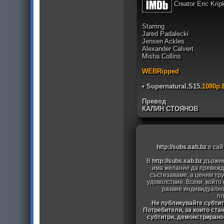
Creator Eric Krip
Starring
Jared Padalecki
Jensen Ackles
Alexander Calvert
Misha Collins
WEBRipped
• Supernatural.S15.
1080p.
Превод
КАЛИН СТОЯНОВ
http://subs.sab.bz
е сай
В
http://subs.sab.bz
държим
има желание да превежда
състезаваме, а ценим тру
удоволствие. Всеки, който
развие индивидуално
пл
Не публикувайте субтитр
Потребители, за които ста
субтитри, демонстрирано