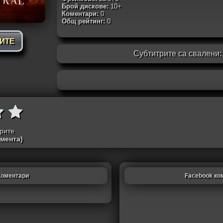
Брой дискове:
10+
Коментари:
0
Общ рейтинг:
0
РИТЕ
Субтитрите са свалени
трите
омента)
Коментари
Facebook ко