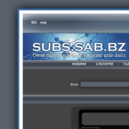
BG
eng
НОВИНИ
СУБТИТРИ
ТЪ
Филм: