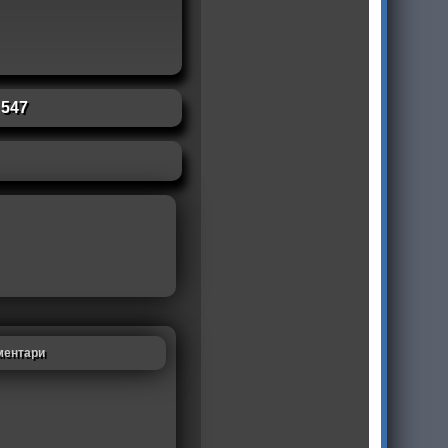
:
547
ментари