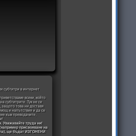
ки субтитри в интернет
приветстваме всеки, който
а субтитрите. Тук не се
, защото това ни доставя
омощ и напътствия и да се
ние към преводачите,
и!
а. Уважавайте труда ни!
 (например присвояване на
ипа), ще бъдат ИЗГОНЕНИ