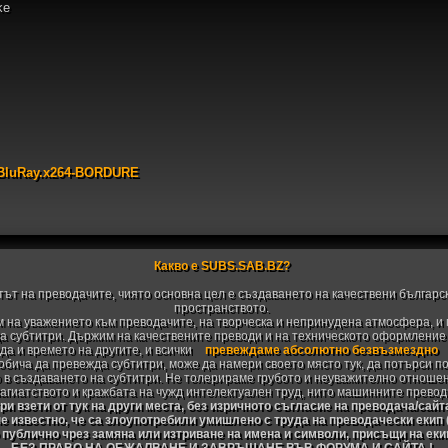
ke
BluRay.x264-BORDURE
Какво е SUBS.SAB.BZ?
тът на преводачите, чиято основна цел е създаването на качествени българс
пространството.
 на уважението към преводачите, на творческа и непринудена атмосфера, и 
 субтитри. Държим на качествените преводи и на техническото оформление н
да и времето на другите, и всички
превеждаме абсолютно безвъзмездно
 обича да превежда субтитри, може да намери своето място тук, да потърси п
 в създаването на субтитри. Не толерираме грубото и неуважително отноше
агиатството и кражбата на чужд интелектуален труд, нито машинните превод
и взети от тук на други места, без изричното съгласие на преводача/сайт
не известно, че са злоупотребили умишлено с труда на преводачески екип
 публично чрез замяна или изтриване на имена и символи, присъщи на ек