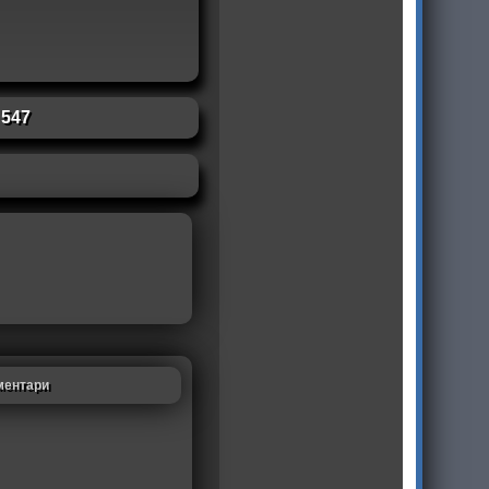
:
547
ментари