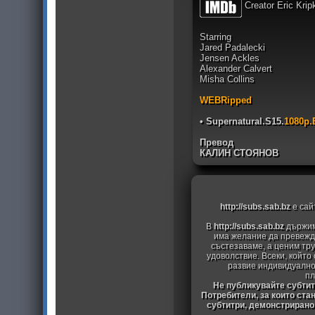
Creator Eric Krip
Starring
Jared Padalecki
Jensen Ackles
Alexander Calvert
Misha Collins
WEBRipped
• Supernatural.S15.
1080p.
Превод
КАЛИН СТОЯНОВ
http://subs.sab.bz
е сай
В
http://subs.sab.bz
държим
има желание да превежда
състезаваме, а ценим тру
удоволствие. Всеки, който
развие индивидуално
пл
Не публикувайте субтитр
Потребители, за които ста
субтитри, демонстрирано