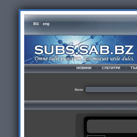
BG
eng
НОВИНИ
СУБТИТРИ
ТЪ
Филм: