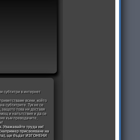
ки субтитри в интернет
приветстваме всеки, който
а субтитрите. Тук не се
, защото това ни доставя
омощ и напътствия и да се
ние към преводачите,
и!
а. Уважавайте труда ни!
 (например присвояване на
ипа), ще бъдат ИЗГОНЕНИ