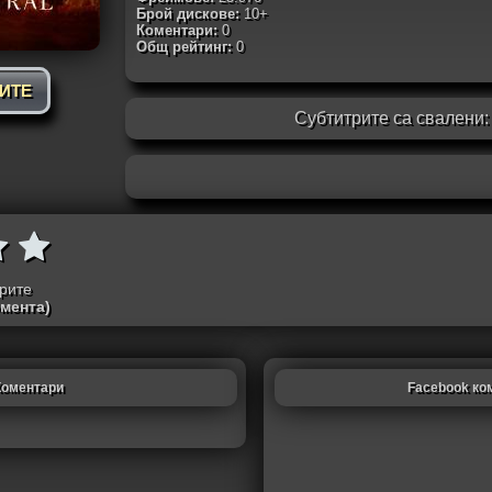
Брой дискове:
10+
Коментари:
0
Общ рейтинг:
0
РИТЕ
Субтитрите са свалени
трите
омента)
Коментари
Facebook ко