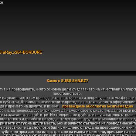
ke
BluRay.x264-BORDURE
Какво е SUBS.SAB.BZ?
тът на преводачите, чиято основна цел е създаването на качествени българс
пространството.
 на уважението към преводачите, на творческа и непринудена атмосфера, и 
 субтитри. Държим на качествените преводи и на техническото оформление н
да и времето на другите, и всички
превеждаме абсолютно безвъзмездно
 обича да превежда субтитри, може да намери своето място тук, да потърси п
 в създаването на субтитри. Не толерираме грубото и неуважително отноше
агиатството и кражбата на чужд интелектуален труд, нито машинните превод
и взети от тук на други места, без изричното съгласие на преводача/сайт
не известно, че са злоупотребили умишлено с труда на преводачески екип
 публично чрез замяна или изтриване на имена и символи, присъщи на ек