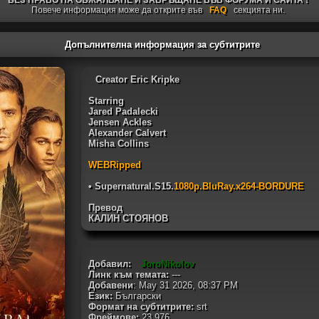
БЕЗ ПРАВО НА ОБЖАЛВАНЕ И ЗАВРЪЩАНЕ ВЪВ ФОРУМА И САЙТА !
Повече информация може да открите във
FAQ
секцията ни.
Допълнителна информация за субтитрите
Creator Eric Kripke
Starring
Jared Padalecki
Jensen Ackles
Alexander Calvert
Misha Collins
WEBRipped
• Supernatural.S15.
1080p.BluRay.x264-BORDURE
Превод
КАЛИН СТОЯНОВ
Добавил:
JoroNikolov
Линк към темата:
---
Добавени
: May 31 2026, 08:37 PM
Език:
Български
Формат на субтитрите:
srt
Фреймове:
23.976