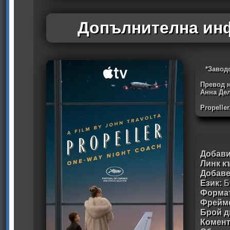
Допълнителна инф
*Завод
Превод н
Анна Де
Propelle
Добави
Линк к
Добав
Език:
Б
Формат
Фрейм
Брой д
Комен