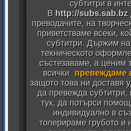
субтитри в инт
В
http://subs.sab.bz
преводачите, на творчес
приветстваме всеки, к
субтитри. Държим на
техническото оформлен
състезаваме, а ценим т
всички
превеждаме 
защото това ни доставя у
да превежда субтитри,
тук, да потърси помощ
индивидуално в съз
толерираме грубото и