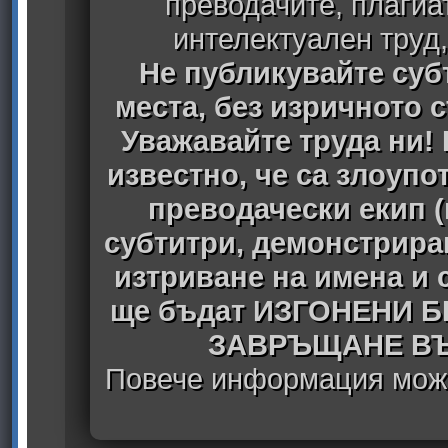
преводачите, плагиа
интелектуален труд
Не публикувайте субт
места, без изричното 
Уважавайте труда ни! 
известно, че са злоуп
преводачески екип 
субтитри, демонстрира
изтриване на имена и 
ще бъдат ИЗГОНЕНИ 
ЗАВРЪЩАНЕ ВЪ
Повече информация може