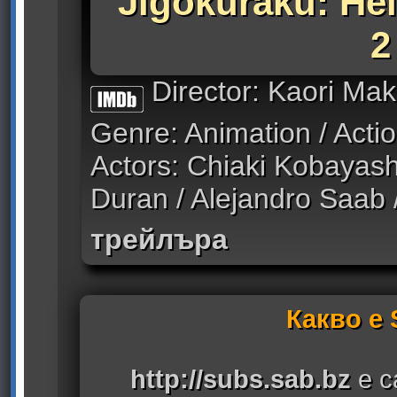
Jigokuraku: Hel
2
Director: Kaori Mak
Genre: Animation / Acti
Actors: Chiaki Kobayash
Duran / Alejandro Saab / 
трейлъра
Какво е
http://subs.sab.bz
е с