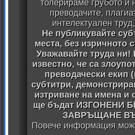
толерираме грубото и
преводачите, плагиа
интелектуален труд
Не публикувайте субт
места, без изричното 
Уважавайте труда ни! 
известно, че са злоуп
преводачески екип 
субтитри, демонстрира
изтриване на имена и 
ще бъдат ИЗГОНЕНИ 
ЗАВРЪЩАНЕ ВЪ
Повече информация може