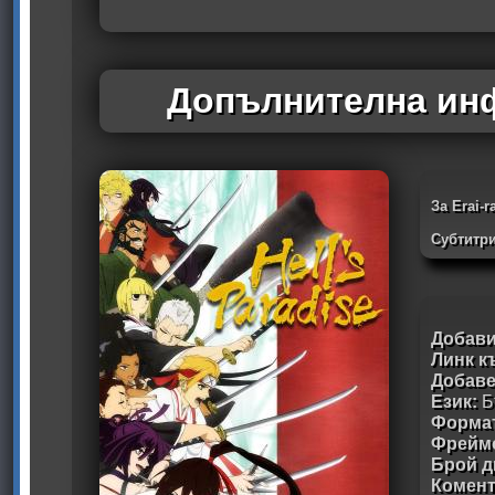
Допълнителна инф
За Erai-
Субтитри
Добави
Линк к
Добав
Език:
Б
Формат
Фрейм
Брой д
Комен