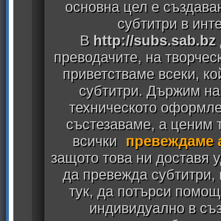
основна цел е създава
субтитри в инт
В
http://subs.sab.bz
преводачите, на творчес
приветстваме всеки, к
субтитри. Държим на
техническото оформлен
състезаваме, а ценим т
всички
превеждаме 
защото това ни доставя у
да превежда субтитри,
тук, да потърси помощ
индивидуално в съз