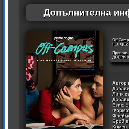
Допълнителна инф
Off Camp
FLUX[EZT
Превод:
ДОБРИН
Автор 
Добави
Линк к
Добав
Език:
Б
Формат
Фрейм
Брой д
Комен