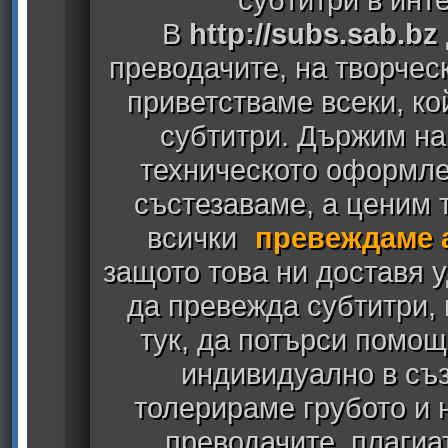
В
http://subs.sab.bz
преводачите, на творчес
приветстваме всеки, к
субтитри. Държим на
техническото оформлен
състезаваме, а ценим т
всички
превеждаме 
защото това ни доставя у
да превежда субтитри,
тук, да потърси помощ
индивидуално в съз
толерираме грубото и
преводачите, плагиа