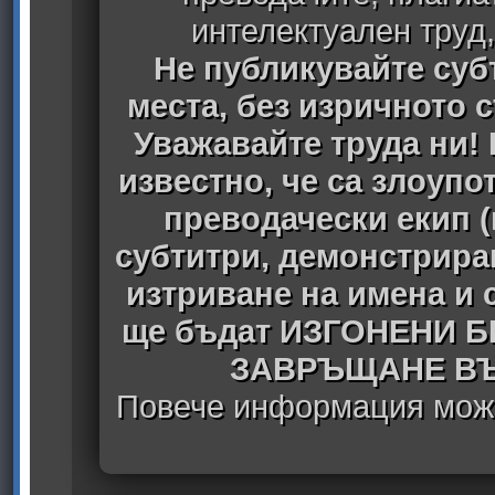
интелектуален труд
Не публикувайте субт
места, без изричното 
Уважавайте труда ни! 
известно, че са злоуп
преводачески екип 
субтитри, демонстрира
изтриване на имена и 
ще бъдат ИЗГОНЕНИ 
ЗАВРЪЩАНЕ ВЪ
Повече информация може