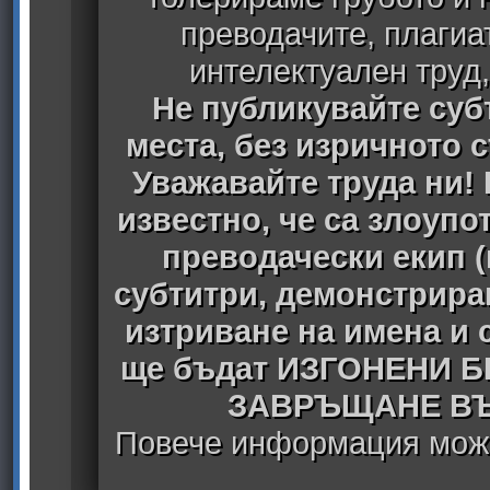
преводачите, плагиа
интелектуален труд
Не публикувайте субт
места, без изричното 
Уважавайте труда ни! 
известно, че са злоуп
преводачески екип 
субтитри, демонстрира
изтриване на имена и 
ще бъдат ИЗГОНЕНИ 
ЗАВРЪЩАНЕ ВЪ
Повече информация може