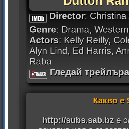
Dutton Ran
Director
: Christin
Genre
: Drama, Western
Actors
: Kelly Reilly, Co
Alyn Lind, Ed Harris, A
Raba
Гледай трейлър
Какво е
http://subs.sab.bz
е с