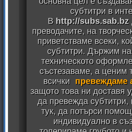
основна цел е създава
субтитри в инт
В
http://subs.sab.bz
преводачите, на творчес
приветстваме всеки, к
субтитри. Държим на
техническото оформлен
състезаваме, а ценим т
всички
превеждаме 
защото това ни доставя у
да превежда субтитри,
тук, да потърси помощ
индивидуално в съз
толерираме грубото и