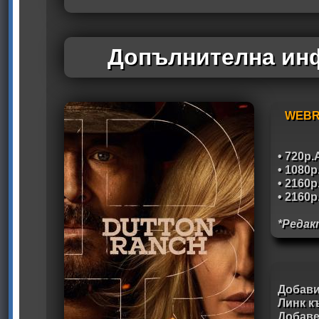
Допълнителна инф
WEBR
• 720p
• 1080
• 2160
• 2160
*Редак
Добави
Линк к
Добав