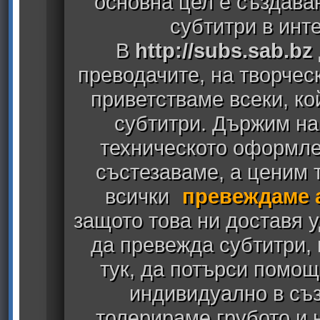
основна цел е създава
субтитри в инт
В
http://subs.sab.bz
преводачите, на творчес
приветстваме всеки, к
субтитри. Държим на
техническото оформлен
състезаваме, а ценим т
всички
превеждаме 
защото това ни доставя у
да превежда субтитри,
тук, да потърси помощ
индивидуално в съз
толерираме грубото и