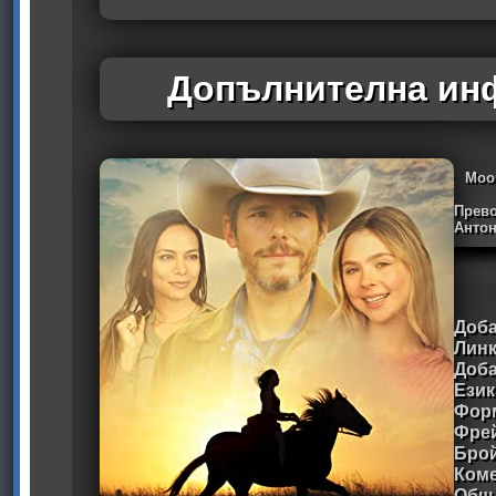
Допълнителна инф
Moo
Прево
Антон
Доба
Линк
Доб
Език
Форм
Фре
Брой
Ком
Общ 