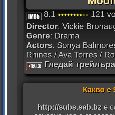
Moon
8.1
121 vo
Director
: Vickie Bronau
Genre
: Drama
Actors
: Sonya Balmores
Rhines / Ava Torres / R
Гледай трейлър
Какво е
http://subs.sab.bz
е с