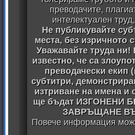
преводачите, плагиа
интелектуален труд
Не публикувайте субт
места, без изричното 
Уважавайте труда ни! 
известно, че са злоуп
преводачески екип 
субтитри, демонстрира
изтриване на имена и 
ще бъдат ИЗГОНЕНИ 
ЗАВРЪЩАНЕ ВЪ
Повече информация може