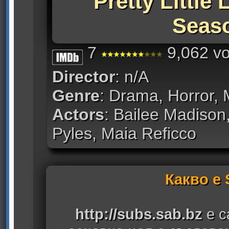
Pretty Little 
Seas
7
9,062 vo
Director
: n/A
Genre
: Drama, Horror, 
Actors
: Bailee Madison
Pyles, Maia Reficco
Какво е
http://subs.sab.bz
е с