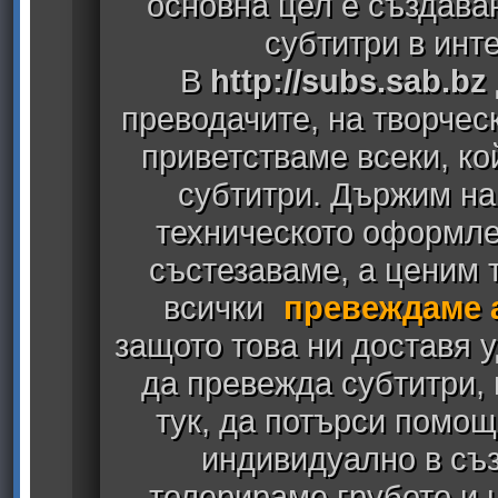
основна цел е създава
субтитри в инт
В
http://subs.sab.bz
преводачите, на творчес
приветстваме всеки, к
субтитри. Държим на
техническото оформлен
състезаваме, а ценим т
всички
превеждаме 
защото това ни доставя у
да превежда субтитри,
тук, да потърси помощ
индивидуално в съз
толерираме грубото и