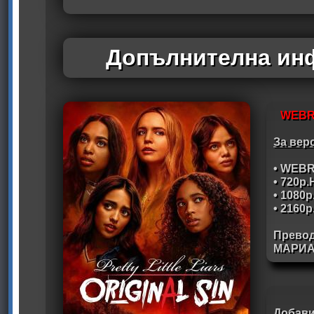
Допълнителна инф
WEBR
За вер
• WEBR
• 720p
• 1080
• 2160
Прево
МАРИА
Добави