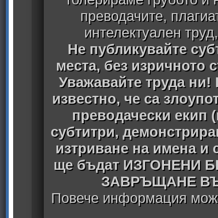
преводачите, плагиа
интелектуален труд
Не публикувайте субт
места, без изричното 
Уважавайте труда ни! 
известно, че са злоуп
преводачески екип 
субтитри, демонстрира
изтриване на имена и 
ще бъдат ИЗГОНЕНИ 
ЗАВРЪЩАНЕ ВЪ
Повече информация може