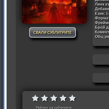
Линк к
Добав
Език:
Б
Формат
Фрейм
Брой д
Комен
СВАЛИ СУБТИТРИТЕ
Общ ре
Рейтинг на субтитрите