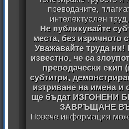
преводачите, плагиа
интелектуален труд
Не публикувайте субт
места, без изричното 
Уважавайте труда ни! 
известно, че са злоуп
преводачески екип 
субтитри, демонстрира
изтриване на имена и 
ще бъдат ИЗГОНЕНИ 
ЗАВРЪЩАНЕ ВЪ
Повече информация може