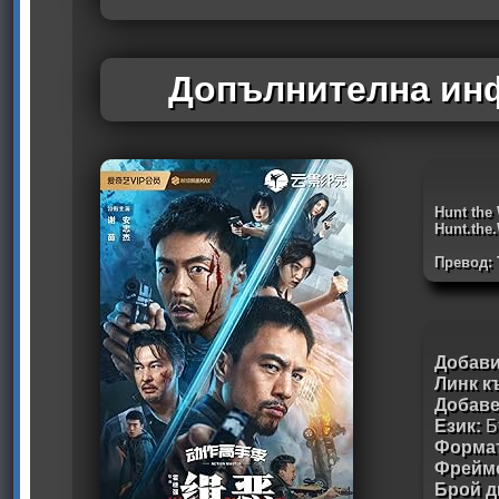
Допълнителна инф
Hunt the
Hunt.the
Превод:
Добави
Линк к
Добав
Език:
Б
Формат
Фрейм
Брой д