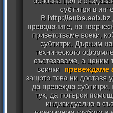
основна цел е създава
субтитри в инт
В
http://subs.sab.bz
преводачите, на творчес
приветстваме всеки, к
субтитри. Държим на
техническото оформлен
състезаваме, а ценим т
всички
превеждаме 
защото това ни доставя у
да превежда субтитри,
тук, да потърси помощ
индивидуално в съз
толерираме грубото и