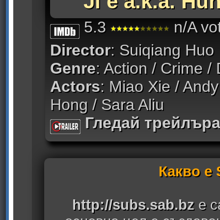
Ji e a.k.a. Hu
5.3
n/A vo
Director
: Suiqiang Huo
Genre
: Action / Crime 
Actors
: Miao Xie / And
Hong / Sara Aliu
Гледай трейлър
Какво е
http://subs.sab.bz
е с