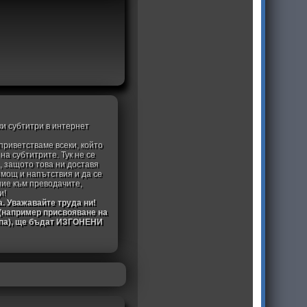
ки субтитри в интернет
приветстваме всеки, който
а субтитрите. Тук не се
, защото това ни доставя
омощ и напътствия и да се
ние към преводачите,
и!
а. Уважавайте труда ни!
 (например присвояване на
ипа), ще бъдат ИЗГОНЕНИ