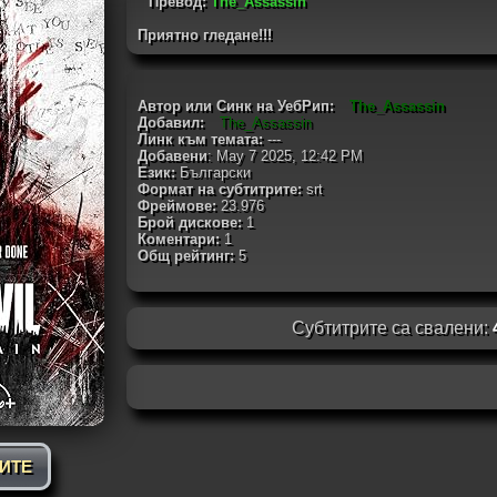
Превод:
The_Assassin
Приятно гледане!!!
Автор или Синк на УебРип:
The_Assassin
Добавил:
The_Assassin
Линк към темата:
---
Добавени
: May 7 2025, 12:42 PM
Език:
Български
Формат на субтитрите:
srt
Фреймове:
23.976
Брой дискове:
1
Коментари:
1
Общ рейтинг:
5
Субтитрите са свалени:
РИТЕ