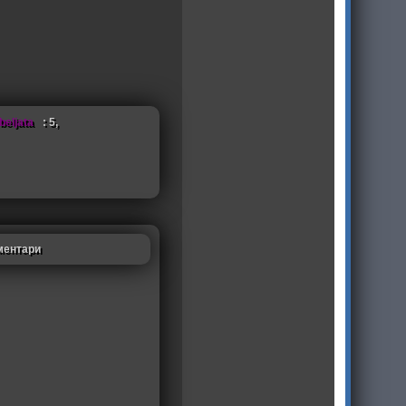
beljata
: 5,
ментари