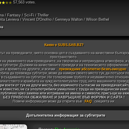
57,563 votes.
a / Fantasy / Sci-Fi / Thriller
rita Levieva / Vincent D'Onofrio / Genneya Walton / Wilson Bethel
ра
Какво е SUBS.SAB.BZ?
тът на преводачите, чиято основна цел е създаването на качествени българс
пространството.
 на уважението към преводачите, на творческа и непринудена атмосфера, и 
 субтитри. Държим на качествените преводи и на техническото оформление н
да и времето на другите, и всички
превеждаме абсолютно безвъзмездно
 обича да превежда субтитри, може да намери своето място тук, да потърси п
 в създаването на субтитри. Не толерираме грубото и неуважително отноше
агиатството и кражбата на чужд интелектуален труд, нито машинните превод
и взети от тук на други места, без изричното съгласие на преводача/сайт
не известно, че са злоупотребили умишлено с труда на преводачески екип
 публично чрез замяна или изтриване на имена и символи, присъщи на ек
БЕЗ ПРАВО НА ОБЖАЛВАНЕ И ЗАВРЪЩАНЕ ВЪВ ФОРУМА И САЙТА !
Повече информация може да открите във
FAQ
секцията ни.
Допълнителна информация за субтитрите