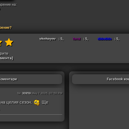
арение на:
арение?
vkehayov
: 5,
ferol
: 5,
didodido
: 5,
трите
омента)
Коментари
Facebook ко
№:
30959
May 7 2025, 07:50 PM
 на целия сезон.
Ще