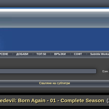
РСЕНЕ
ДОБАВИ
ТОП 50
ВРЪЗКИ
СОФТ
Subtitle Wor
Език:
Сваляне на субтитри
edevil: Born Again - 01 - Complete Season