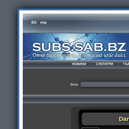
BG
eng
НОВИНИ
СУБТИТРИ
ТЪ
Филм:
Dar