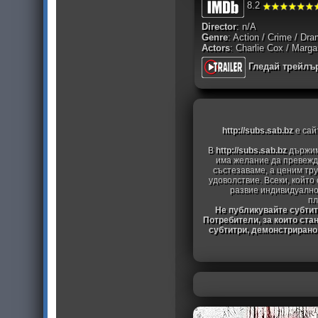
8.2
Director
: n/A
Genre
: Action / Crime / Dram
Actors
: Charlie Cox / Marga
Гледай трейлъ
http://subs.sab.bz
е сай
В
http://subs.sab.bz
държим
има желание да превежда
състезаваме, а ценим тру
удоволствие. Всеки, който
развие индивидуално
пл
Не публикувайте субтитр
Потребители, за които ста
субтитри, демонстрирано