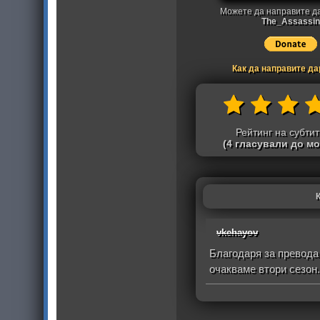
Можете да направите д
The_Assassin
Как да направите д
Рейтинг на субти
(4 гласували до м
vkehayov
Благодаря за превода
очакваме втори сезон.