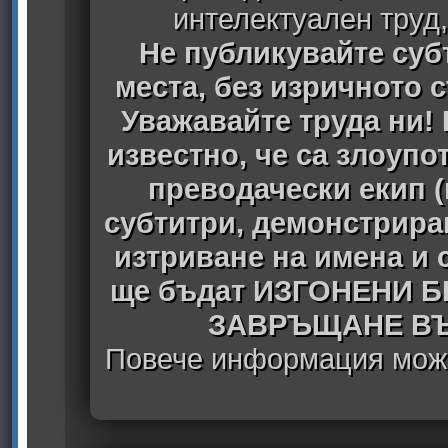
интелектуален труд
Не публикувайте субт
места, без изричното 
Уважавайте труда ни! 
известно, че са злоуп
преводачески екип 
субтитри, демонстрира
изтриване на имена и 
ще бъдат ИЗГОНЕНИ 
ЗАВРЪЩАНЕ ВЪ
Повече информация може