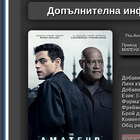
Допълнителна инф
The.Am
Превод
МИЛЕНА
Добави
Линк к
Добав
Език:
Б
Формат
Фрейм
Брой д
Комен
Общ ре
Кратко