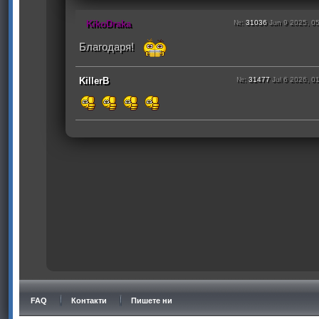
KikoDraka
№:
31036
Jun 9 2025, 0
Благодаря!
KillerB
№:
31477
Jul 6 2026, 0
FAQ
Контакти
Пишете ни