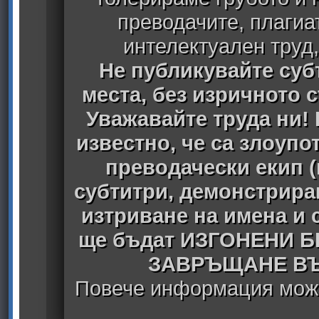
преводачите, плагиа
интелектуален труд
Не публикувайте субт
места, без изричното 
Уважавайте труда ни! 
известно, че са злоуп
преводачески екип 
субтитри, демонстрира
изтриване на имена и 
ще бъдат ИЗГОНЕНИ 
ЗАВРЪЩАНЕ ВЪ
Повече информация може