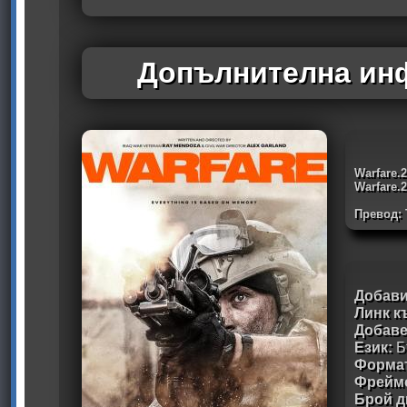
Допълнителна инф
Warfare.
Warfare.
Превод:
Добави
Линк к
Добав
Език:
Б
Формат
Фрейм
Брой д