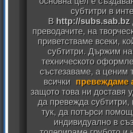
основна цел е създава
субтитри в инт
В
http://subs.sab.bz
преводачите, на творчес
приветстваме всеки, к
субтитри. Държим на
техническото оформлен
състезаваме, а ценим т
всички
превеждаме 
защото това ни доставя у
да превежда субтитри,
тук, да потърси помощ
индивидуално в съз
толерираме грубото и