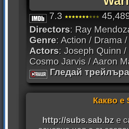
Warf
7.3
45,489
Directors
: Ray Mendoza
Genre
: Action / Drama 
Actors
: Joseph Quinn /
Cosmo Jarvis / Aaron Ma
Гледай трейлър
Какво е
http://subs.sab.bz
е с