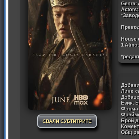
Genre: 
Actors:
*Завод
Превод
House 
1 Atmo
*редак
Добави
Линк к
Добав
Език:
Б
Формат
Фрейм
Брой д
СВАЛИ СУБТИТРИТЕ
Комен
Общ ре