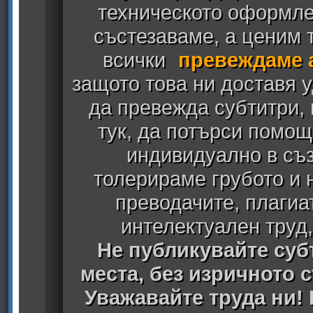
техническото оформлен
състезаваме, а ценим т
всички
превеждаме 
защото това ни доставя у
да превежда субтитри,
тук, да потърси помощ
индивидуално в съз
толерираме грубото и
преводачите, плагиа
интелектуален труд
Не публикувайте субт
места, без изричното 
Уважавайте труда ни! 