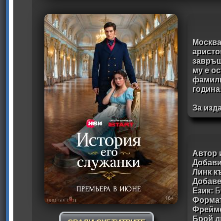
Москва
аристо
завръщ
му е о
фамилн
година
За изд
Автор 
Добави
Линк к
Добав
Език:
Б
Формат
Фрейм
Брой д