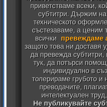
приветстваме всеки, к
субтитри. Държим на
техническото оформлен
състезаваме, а ценим т
всички
превеждаме 
защото това ни доставя у
да превежда субтитри,
тук, да потърси помощ
индивидуално в съз
толерираме грубото и
преводачите, плагиа
интелектуален труд
Не публикувайте субт