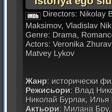
Istoriya ego sl
Directors: Nikolay 
Maksimov, Vladislav Nik
Genre: Drama, Romanc
Actors: Veronika Zhurav
Matvey Lykov
Жанр
: исторически ф
Режисьори
: Влад Ник
Николай Бурлак, Илья
Актьори
: Милана Бру