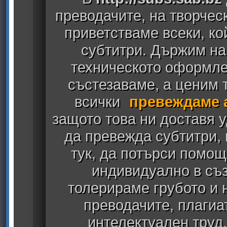
преводачите, на творчес
приветстваме всеки, к
субтитри. Държим на
техническото оформлен
състезаваме, а ценим т
всички
превеждаме 
защото това ни доставя у
да превежда субтитри,
тук, да потърси помощ
индивидуално в съз
толерираме грубото и
преводачите, плагиа
интелектуален труд