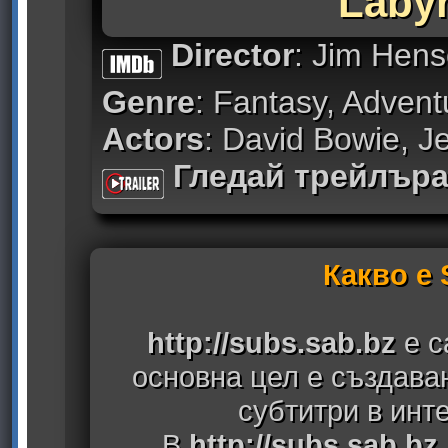
Labyr
Director
: Jim Hen
Genre
: Fantasy, Advent
Actors
: David Bowie, J
Гледай трейлър
Какво е
http://subs.sab.bz
е с
основна цел е създава
субтитри в инт
В
http://subs.sab.bz