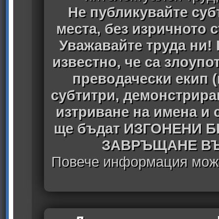
Не публикувайте субт
места, без изричното 
Уважавайте труда ни! 
известно, че са злоуп
преводачески екип 
субтитри, демонстрира
изтриване на имена и 
ще бъдат ИЗГОНЕНИ 
ЗАВРЪЩАНЕ ВЪ
Повече информация може