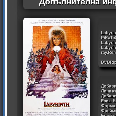
Допълнителна инф
Labyri
PiRaTe
Labyri
Labyrin
ray.Re
DVDRi
Добави
Линк к
Добав
Език:
Б
Формат
Фрейм
Брой д