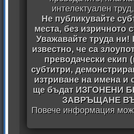
интелектуален труд
Не публикувайте субт
места, без изричното 
Уважавайте труда ни! 
известно, че са злоуп
преводачески екип 
субтитри, демонстрира
изтриване на имена и 
ще бъдат ИЗГОНЕНИ 
ЗАВРЪЩАНЕ ВЪ
Повече информация може