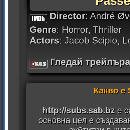
Passe
Director
: André Øv
Genre
: Horror, Thriller
Actors
: Jacob Scipio, L
Гледай трейлър
Какво е
http://subs.sab.bz
е с
основна цел е създава
субтитри в инт