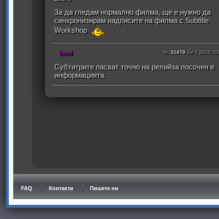
За да гледам нормално филма, ще е нужно да
синхронизирам надписите на филма с Subtitle
Workshop
ferol
№:
31479
Jul 7 2026, 0
Субтитрите пасват точно на релийза посочен в
информацията.
FAQ
Контакти
Пишете ни