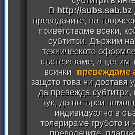
В
http://subs.sab.bz
преводачите, на творчес
приветстваме всеки, к
субтитри. Държим на
техническото оформлен
състезаваме, а ценим т
всички
превеждаме 
защото това ни доставя у
да превежда субтитри,
тук, да потърси помощ
индивидуално в съз
толерираме грубото и
преводачите, плагиа