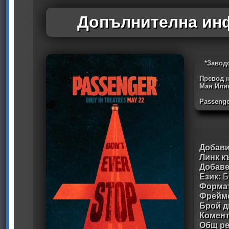
Допълнителна инф
*Завод
Превод н
Мая Или
Passenge
Добави
Линк к
Добав
Език:
Б
Формат
Фрейм
Брой д
Комен
Общ ре