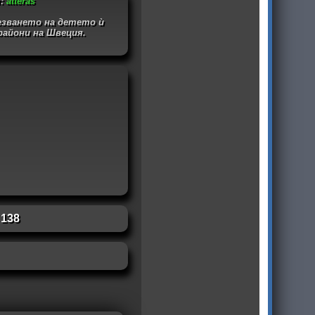
:
atteras
езването на детето ѝ
айони на Швеция.
:
138