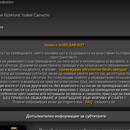
undström
ael Björklund, Isabel Camacho
ра
Какво е SUBS.SAB.BZ?
тът на преводачите, чиято основна цел е създаването на качествени българс
пространството.
 на уважението към преводачите, на творческа и непринудена атмосфера, и 
 субтитри. Държим на качествените преводи и на техническото оформление н
да и времето на другите, и всички
превеждаме абсолютно безвъзмездно
 обича да превежда субтитри, може да намери своето място тук, да потърси п
 в създаването на субтитри. Не толерираме грубото и неуважително отноше
агиатството и кражбата на чужд интелектуален труд, нито машинните превод
и взети от тук на други места, без изричното съгласие на преводача/сайт
не известно, че са злоупотребили умишлено с труда на преводачески екип
 публично чрез замяна или изтриване на имена и символи, присъщи на ек
БЕЗ ПРАВО НА ОБЖАЛВАНЕ И ЗАВРЪЩАНЕ ВЪВ ФОРУМА И САЙТА !
Повече информация може да открите във
FAQ
секцията ни.
Допълнителна информация за субтитрите