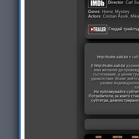
Director
: Carl S
Genre
: Horror, Mystery
Actors
: Cristian Åsvik, Mik
Гледай трейлъ
http://subs.sab.bz
е сай
В
http://subs.sab.bz
държим
има желание да превежда
състезаваме, а ценим тру
удоволствие. Всеки, който
развие индивидуално
пл
Не публикувайте субтитр
Потребители, за които ста
субтитри, демонстрирано