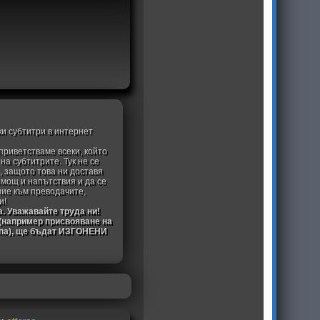
ки субтитри в интернет
приветстваме всеки, който
а субтитрите. Тук не се
, защото това ни доставя
омощ и напътствия и да се
ние към преводачите,
и!
а. Уважавайте труда ни!
 (например присвояване на
ипа), ще бъдат ИЗГОНЕНИ