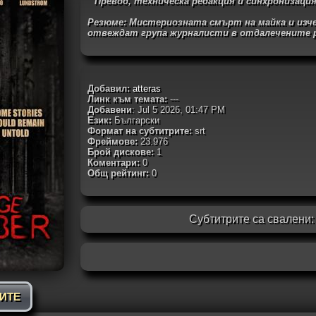
Превод, техническа редакция и синхронизация
Резюме:
Мистериозната смърт на майка и изч
отвеждат група журналисти в отдалечените р
Добавил:
atteras
Линк към темата:
---
Добавени
: Jul 5 2026, 01:47 PM
Език:
Български
Формат на субтитрите:
srt
Фреймове:
23.976
Брой дискове:
1
Коментари:
0
Общ рейтинг:
0
Субтитрите са свалени
РИТЕ