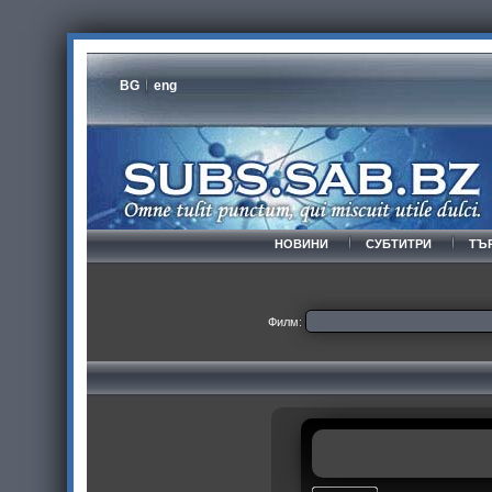
BG
eng
НОВИНИ
СУБТИТРИ
ТЪ
Филм: