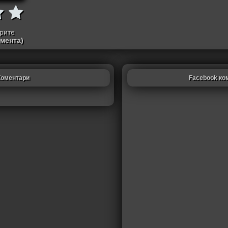
трите
омента)
Коментари
Facebook ко