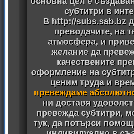
основна цел е създава
субтитри в инт
В
http://subs.sab.bz
д
преводачите, на 
атмосфера, и приве
желание да превеж
качествените пре
оформление на субтитри
ценим труда и врем
превеждаме абсолютн
ни доставя удоволст
превежда субтитри, м
тук, да потърси помощ
индивидуално в съз