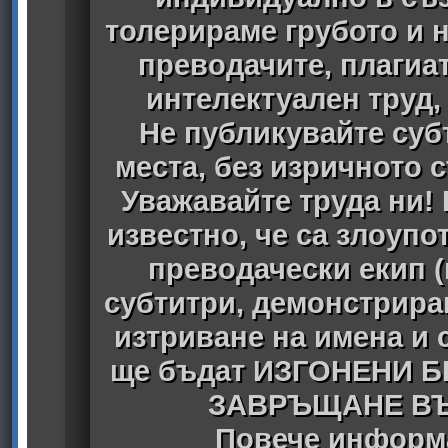
толерираме грубото и 
преводачите, плагиа
интелектуален труд
Не публикувайте субт
места, без изричното 
Уважавайте труда ни! 
известно, че са злоуп
преводачески екип 
субтитри, демонстрира
изтриване на имена и 
ще бъдат ИЗГОНЕНИ 
ЗАВРЪЩАНЕ ВЪ
Повече информа