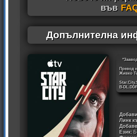
във
FA
Допълнителна инф
*Зааво
Превод н
Живко Т
Star.Cit
B-DL.DDP
Добави
Линк к
Добав
Език:
Б