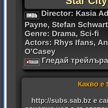
Star City
Director: Kasia A
Payne, Stefan Schwart
Genre: Drama, Sci-fi
Actors: Rhys Ifans, A
O'Casey
Гледай трейлър
Какво е
http://subs.sab.bz
е са