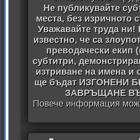
Не публикувайте субт
места, без изричното 
Уважавайте труда ни! 
известно, че са злоуп
преводачески екип 
субтитри, демонстрира
изтриване на имена и 
ще бъдат ИЗГОНЕНИ 
ЗАВРЪЩАНЕ ВЪ
Повече информация може