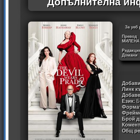
Допълнителна инф
За уеб
Превод
МИЛЕНА
Редакция
Домани
Добави
Линк к
Добав
Език:
Б
Формат
Фрейм
Брой д
Комен
Общ ре