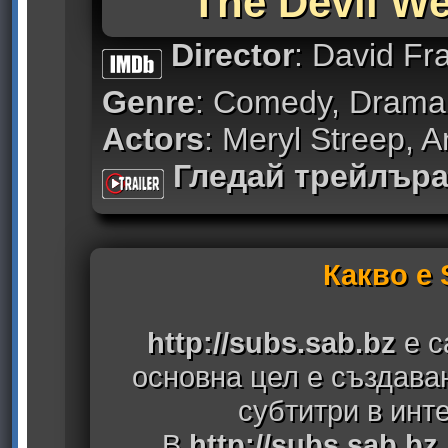
The Devil We
Director
: David Fr
Genre
: Comedy, Drama
Actors
: Meryl Streep, 
Гледай трейлър
Какво е
http://subs.sab.bz
е с
основна цел е създава
субтитри в инт
В
http://subs.sab.bz