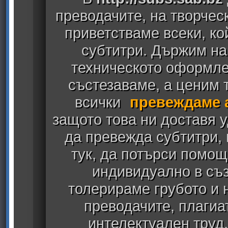
преводачите, на творчес
приветстваме всеки, к
субтитри. Държим на
техническото оформлен
състезаваме, а ценим т
всички
превеждаме 
защото това ни доставя у
да превежда субтитри,
тук, да потърси помощ
индивидуално в съз
толерираме грубото и
преводачите, плагиа
интелектуален труд