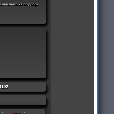
излизането на по-добри
4192
: 5,
ferol
: 5,