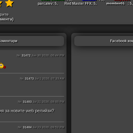
parcalev: 5,
Red Master FFX: 5,
member01
: 5,
трите
омента)
Коментари
Facebook ко
№:
31472
Jun 30 2026, 06:44 PM
№:
31473
Jul 1 2026, 07:33 AM
№:
31483
Jul 21 2026, 08:00 PM
я за новите web релийзи?
№:
31484
Jul 23 2026, 09:52 PM