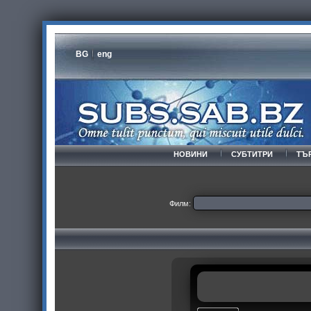
BG
eng
НОВИНИ
СУБТИТРИ
ТЪ
Филм: