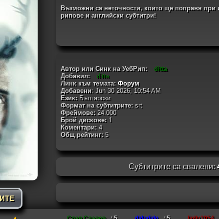
Възможни са неточности, които ще поправя при 
рипове и английски субтитри!
Автор или Синк на УебРип:
ditta
Добавил:
ditta
Линк към темата:
Форум
Добавени
: Jun 30 2026, 10:54 AM
Език:
Български
Формат на субтитрите:
srt
Фреймове:
24.000
Брой дискове:
1
Коментари:
4
Общ рейтинг:
5
Субтитрите са свалени:
РИТЕ
Слав Славов
: 5,
didodido
: 5,
liolly1954