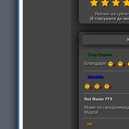
Рейтинг на субти
(8 гласували до м
Слав Славов
Благодаря!
didodido
Red Master FFX
Може ли синхронизаци
Мерси!
sty