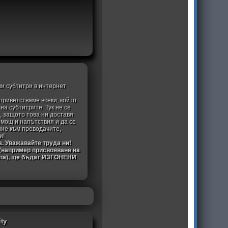
ки субтитри в интернет
приветстваме всеки, който
а субтитрите. Тук не се
, защото това ни доставя
омощ и напътствия и да се
ние към преводачите,
и!
а. Уважавайте труда ни!
 (например присвояване на
ипа), ще бъдат ИЗГОНЕНИ
ty