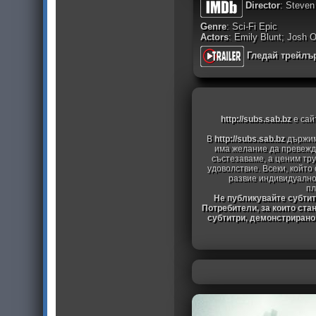
Director
: Steven
Genre
: Sci-Fi Epic
Actors
: Emily Blunt; Josh O
Гледай трейлъ
http://subs.sab.bz
е сай
В
http://subs.sab.bz
държим
има желание да превежда
състезаваме, а ценим тру
удоволствие. Всеки, който
развие индивидуално
пл
Не публикувайте субтитр
Потребители, за които ста
субтитри, демонстрирано