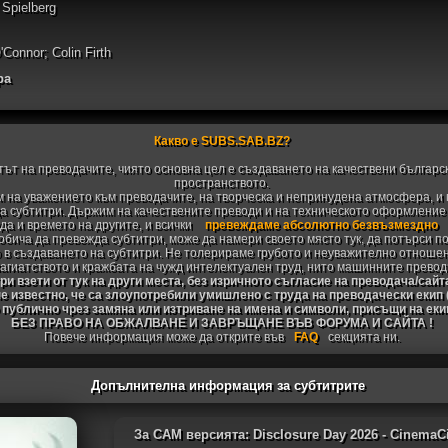
 Spielberg
'Connor; Colin Firth
ра
Какво е SUBS.SAB.BZ?
тът на преводачите, чиято основна цел е създаването на качествени българс
пространството.
 на уважението към преводачите, на творческа и непринудена атмосфера, и 
 субтитри. Държим на качествените преводи и на техническото оформление н
да и времето на другите, и всички
превеждаме абсолютно безвъзмездно
 обича да превежда субтитри, може да намери своето място тук, да потърси п
 в създаването на субтитри. Не толерираме грубото и неуважително отноше
агиатството и кражбата на чужд интелектуален труд, нито машинните превод
и взети от тук на други места, без изричното съгласие на преводача/сайт
не известно, че са злоупотребили умишлено с труда на преводачески екип
 публично чрез замяна или изтриване на имена и символи, присъщи на ек
БЕЗ ПРАВО НА ОБЖАЛВАНЕ И ЗАВРЪЩАНЕ ВЪВ ФОРУМА И САЙТА !
Повече информация може да открите във
FAQ
секцията ни.
Допълнителна информация за субтитрите
За CAM версията: Disclosure Day 2026 - CinemaCi