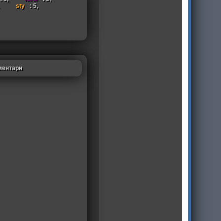
sty
: 5,
ментари