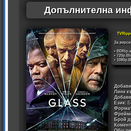
Допълнителна инф
TVRipp
За верси
• BDRip.
• 720p.B
• 1080p.
Добави
Линк к
Добав
Език:
Б
Формат
Фрейм
Брой д
Комен
Общ ре