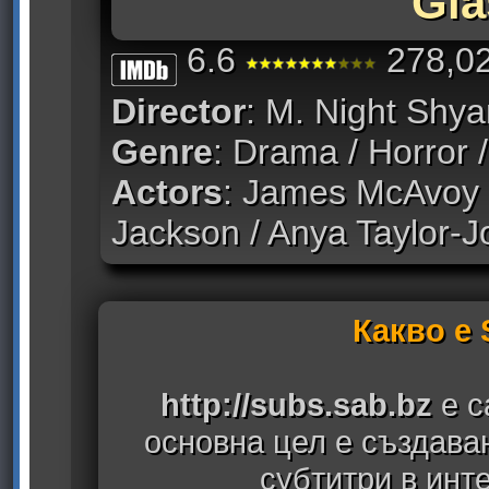
Gla
6.6
278,02
Director
: M. Night Shy
Genre
: Drama / Horror / 
Actors
: James McAvoy /
Jackson / Anya Taylor-J
Какво е
http://subs.sab.bz
е с
основна цел е създава
субтитри в инт