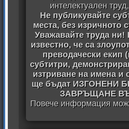
интелектуален труд
Не публикувайте субт
места, без изричното 
Уважавайте труда ни! 
известно, че са злоуп
преводачески екип 
субтитри, демонстрира
изтриване на имена и 
ще бъдат ИЗГОНЕНИ 
ЗАВРЪЩАНЕ ВЪ
Повече информация може