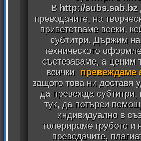
В
http://subs.sab.bz
преводачите, на творчес
приветстваме всеки, к
субтитри. Държим на
техническото оформлен
състезаваме, а ценим т
всички
превеждаме 
защото това ни доставя у
да превежда субтитри,
тук, да потърси помощ
индивидуално в съз
толерираме грубото и
преводачите, плагиа