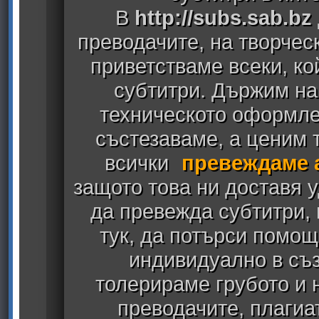
В
http://subs.sab.bz
преводачите, на творчес
приветстваме всеки, к
субтитри. Държим на
техническото оформлен
състезаваме, а ценим т
всички
превеждаме 
защото това ни доставя у
да превежда субтитри,
тук, да потърси помощ
индивидуално в съз
толерираме грубото и
преводачите, плагиа