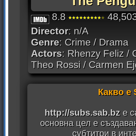
The Pengui
8.8
48,503
Director
: n/A
Genre
: Crime / Drama
Actors
: Rhenzy Feliz / Co
Theo Rossi / Carmen E
Какво е
http://subs.sab.bz
е с
основна цел е създава
субтитри в инт