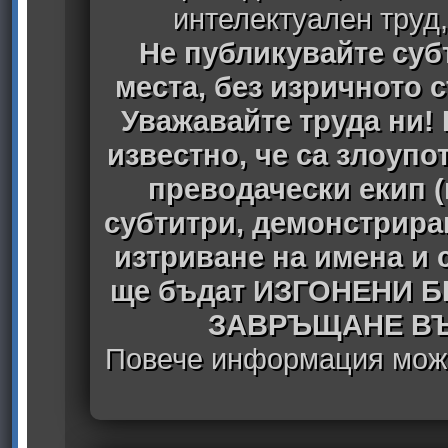
интелектуален труд
Не публикувайте субт
места, без изричното 
Уважавайте труда ни! 
известно, че са злоуп
преводачески екип 
субтитри, демонстрира
изтриване на имена и 
ще бъдат ИЗГОНЕНИ 
ЗАВРЪЩАНЕ ВЪ
Повече информация може