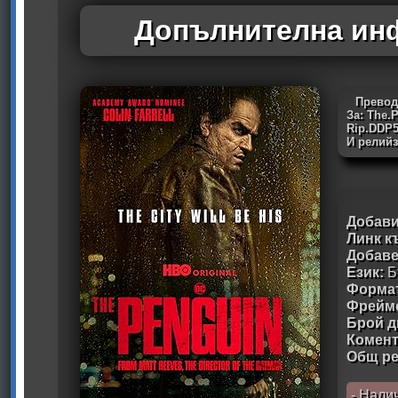
Допълнителна инф
Превод
За: The.
Rip.DDP5
И релийз
Добави
Линк к
Добав
Език:
Б
Формат
Фрейм
Брой д
Комен
Общ ре
- Нали