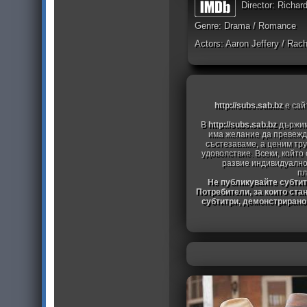
Director: Richar
Genre: Drama / Romance
Actors: Aaron Jeffery / Rac
http://subs.sab.bz
е сай
В
http://subs.sab.bz
държим
има желание да превежда
състезаваме, а ценим тру
удоволствие. Всеки, който
развие индивидуално
пл
Не публикувайте субтитр
Потребители, за които ста
субтитри, демонстрирано