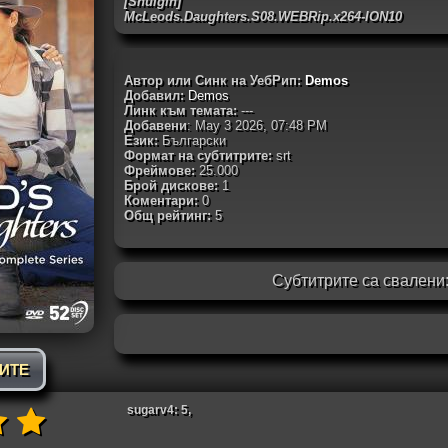
[Shulgin]
McLeods.Daughters.S08.WEBRip.x264-ION10
Автор или Синк на УебРип:
Demos
Добавил:
Demos
Линк към темата:
---
Добавени
: May 3 2026, 07:48 PM
Език:
Български
Формат на субтитрите:
srt
Фреймове:
25.000
Брой дискове:
1
Коментари:
0
Общ рейтинг:
5
Субтитрите са свалени
РИТЕ
sugarv4: 5,