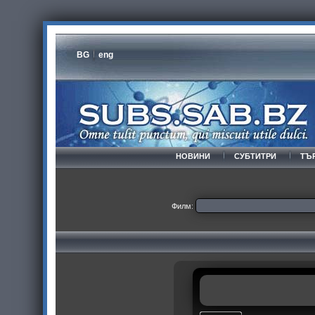
BG
eng
НОВИНИ
СУБТИТРИ
ТЪ
Филм: