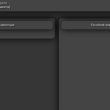
трите
мента)
Коментари
Facebook ко