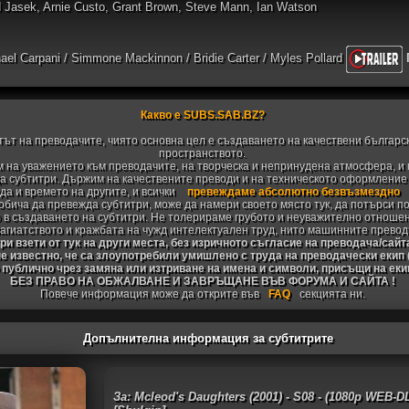
d Jasek, Arnie Custo, Grant Brown, Steve Mann, Ian Watson
hael Carpani / Simmone Mackinnon / Bridie Carter / Myles Pollard
Какво е SUBS.SAB.BZ?
тът на преводачите, чиято основна цел е създаването на качествени българс
пространството.
 на уважението към преводачите, на творческа и непринудена атмосфера, и 
 субтитри. Държим на качествените преводи и на техническото оформление н
да и времето на другите, и всички
превеждаме абсолютно безвъзмездно
 обича да превежда субтитри, може да намери своето място тук, да потърси п
 в създаването на субтитри. Не толерираме грубото и неуважително отноше
агиатството и кражбата на чужд интелектуален труд, нито машинните превод
и взети от тук на други места, без изричното съгласие на преводача/сайт
не известно, че са злоупотребили умишлено с труда на преводачески екип
 публично чрез замяна или изтриване на имена и символи, присъщи на ек
БЕЗ ПРАВО НА ОБЖАЛВАНЕ И ЗАВРЪЩАНЕ ВЪВ ФОРУМА И САЙТА !
Повече информация може да открите във
FAQ
секцията ни.
Допълнителна информация за субтитрите
За: Mcleod's Daughters (2001) - S08 - (1080p WEB-D