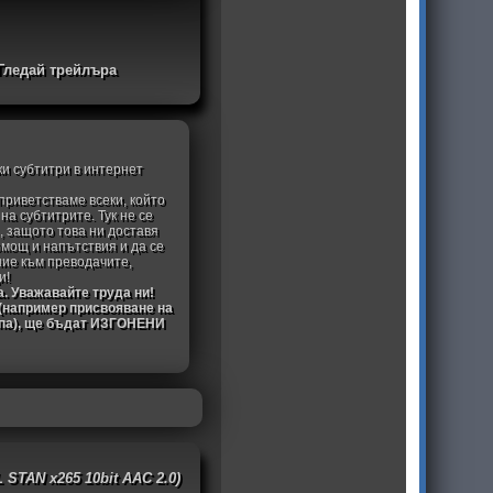
Гледай трейлъра
ки субтитри в интернет
приветстваме всеки, който
а субтитрите. Тук не се
, защото това ни доставя
омощ и напътствия и да се
ние към преводачите,
и!
а. Уважавайте труда ни!
 (например присвояване на
ипа), ще бъдат ИЗГОНЕНИ
L STAN x265 10bit AAC 2.0)