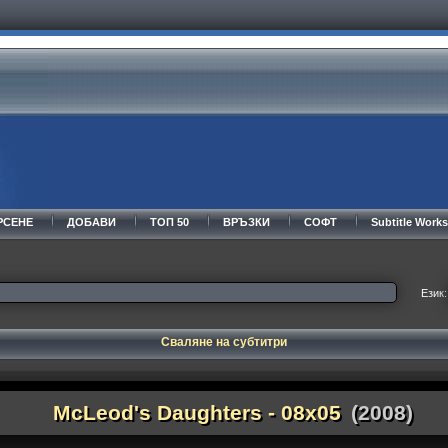
РСЕНЕ
ДОБАВИ
ТОП 50
ВРЪЗКИ
СОФТ
Subtitle Wor
Език:
Сваляне на субтитри
McLeod's Daughters - 08x05
(2008)