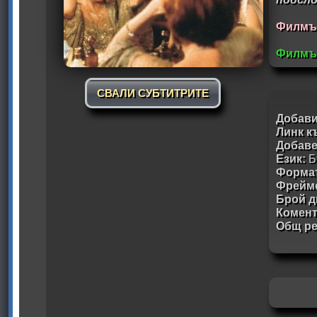
Филмът 
Филмът
СВАЛИ СУБТИТРИТЕ
Добави
Линк к
Добав
Език:
Б
Формат
Фрейм
Брой д
Комен
Общ ре