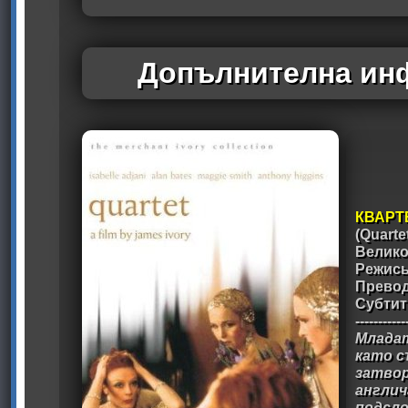
Допълнителна инф
КВАРТ
(Quarte
Велико
Режис
Превод
Субтит
-----------
Младат
като с
затвор
англич
подслон