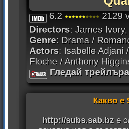
Quar
6.2
2129 v
Directors
: James Ivory
Genre
: Drama / Roman
Actors
: Isabelle Adjani
Floche / Anthony Higgin
Гледай трейлър
Какво е
http://subs.sab.bz
е с