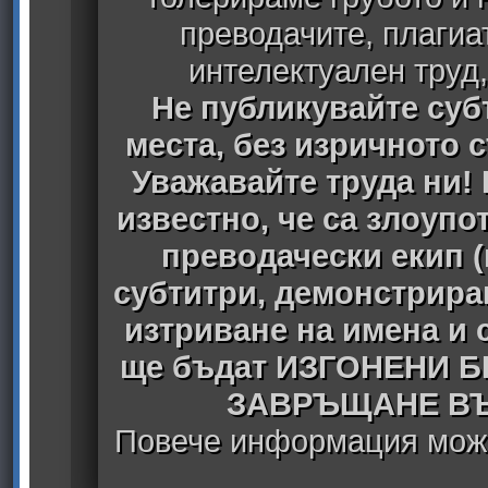
преводачите, плагиа
интелектуален труд
Не публикувайте субт
места, без изричното 
Уважавайте труда ни! 
известно, че са злоуп
преводачески екип 
субтитри, демонстрира
изтриване на имена и 
ще бъдат ИЗГОНЕНИ 
ЗАВРЪЩАНЕ ВЪ
Повече информация може