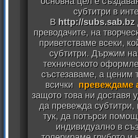
основна цел е създава
субтитри в инт
В
http://subs.sab.bz
преводачите, на творчес
приветстваме всеки, к
субтитри. Държим на
техническото оформлен
състезаваме, а ценим т
всички
превеждаме 
защото това ни доставя у
да превежда субтитри,
тук, да потърси помощ
индивидуално в съз
толерираме грубото и