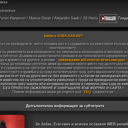
akita
 Adventure
umiri Hanamori / Marisa Duran / Alejandro Saab / Jill Harris
Глед
Какво е SUBS.SAB.BZ?
тът на преводачите, чиято основна цел е създаването на качествени българс
пространството.
 на уважението към преводачите, на творческа и непринудена атмосфера, и 
 субтитри. Държим на качествените преводи и на техническото оформление н
да и времето на другите, и всички
превеждаме абсолютно безвъзмездно
 обича да превежда субтитри, може да намери своето място тук, да потърси п
 в създаването на субтитри. Не толерираме грубото и неуважително отноше
агиатството и кражбата на чужд интелектуален труд, нито машинните превод
и взети от тук на други места, без изричното съгласие на преводача/сайт
не известно, че са злоупотребили умишлено с труда на преводачески екип
 публично чрез замяна или изтриване на имена и символи, присъщи на ек
БЕЗ ПРАВО НА ОБЖАЛВАНЕ И ЗАВРЪЩАНЕ ВЪВ ФОРУМА И САЙТА !
Повече информация може да открите във
FAQ
секцията ни.
Допълнителна информация за субтитрите
За Judas, Erai-raws и всички останали WEB рели