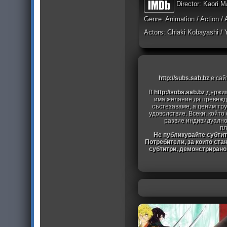
Director: Kaori M
Genre: Animation / Action /
Actors: Chiaki Kobayashi / Y
http://subs.sab.bz
е сай
В
http://subs.sab.bz
държим
има желание да превежда
състезаваме, а ценим тру
удоволствие. Всеки, който
развие индивидуално
пл
Не публикувайте субтитр
Потребители, за които ста
субтитри, демонстрирано