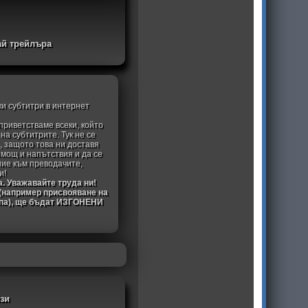
ай трейлъра
ки субтитри в интернет
приветстваме всеки, който
а субтитрите. Тук не се
, защото това ни доставя
омощ и напътствия и да се
ние към преводачите,
и!
а. Уважавайте труда ни!
 (например присвояване на
ипа), ще бъдат ИЗГОНЕНИ
йзи