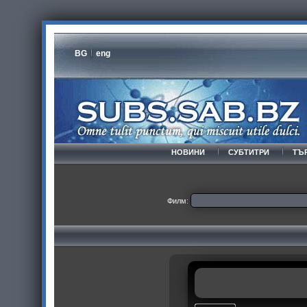
BG
eng
НОВИНИ
СУБТИТРИ
ТЪ
Филм: