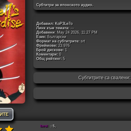
Субтитри за японското аудио.
Добавил:
KoP3Le7o
Линк към темата:
---
Добавени
: May 24 2026, 11:27 PM
Език:
Български
Формат на субтитрите:
srt
Фреймове:
23.976
Брой дискове:
1
Коментари:
0
Общ рейтинг:
5
Субтитрите са свалени
РИТЕ
ferol
: 5,