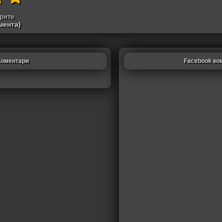
трите
мента)
Коментари
Facebook ко