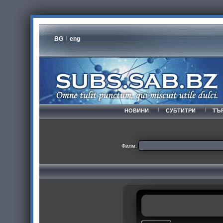
BG
eng
НОВИНИ
СУБТИТРИ
ТЪ
Филм: