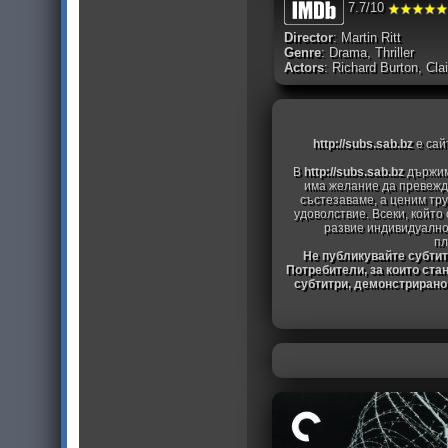
7.7/10
Director
: Martin Ritt
Genre
: Drama, Thriller
Actors
: Richard Burton, C
http://subs.sab.bz
е сай
В
http://subs.sab.bz
държим
има желание да превежда
състезаваме, а ценим тру
удоволствие. Всеки, който
развие индивидуално
пл
Не публикувайте субтитр
Потребители, за които ста
субтитри, демонстрирано