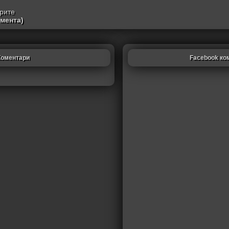
трите
омента)
Коментари
Facebook ко