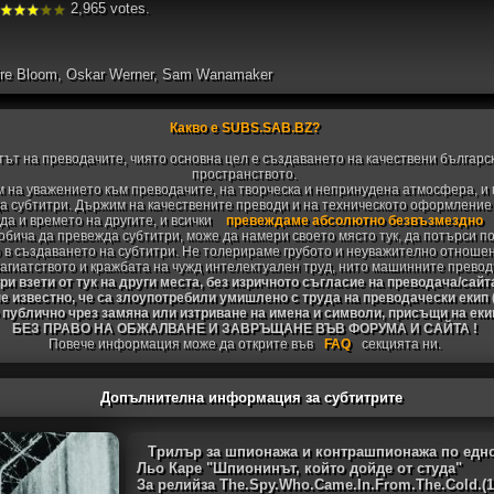
2,965 votes.
laire Bloom, Oskar Werner, Sam Wanamaker
Какво е SUBS.SAB.BZ?
тът на преводачите, чиято основна цел е създаването на качествени българс
пространството.
 на уважението към преводачите, на творческа и непринудена атмосфера, и 
 субтитри. Държим на качествените преводи и на техническото оформление н
да и времето на другите, и всички
превеждаме абсолютно безвъзмездно
 обича да превежда субтитри, може да намери своето място тук, да потърси п
 в създаването на субтитри. Не толерираме грубото и неуважително отноше
агиатството и кражбата на чужд интелектуален труд, нито машинните превод
и взети от тук на други места, без изричното съгласие на преводача/сайт
не известно, че са злоупотребили умишлено с труда на преводачески екип
 публично чрез замяна или изтриване на имена и символи, присъщи на ек
БЕЗ ПРАВО НА ОБЖАЛВАНЕ И ЗАВРЪЩАНЕ ВЪВ ФОРУМА И САЙТА !
Повече информация може да открите във
FAQ
секцията ни.
Допълнителна информация за субтитрите
Трилър за шпионажа и контрашпионажа по едн
Льо Каре "Шпионинът, който дойде от студа"
За релийза The.Spy.Who.Came.In.From.The.Cold.(1