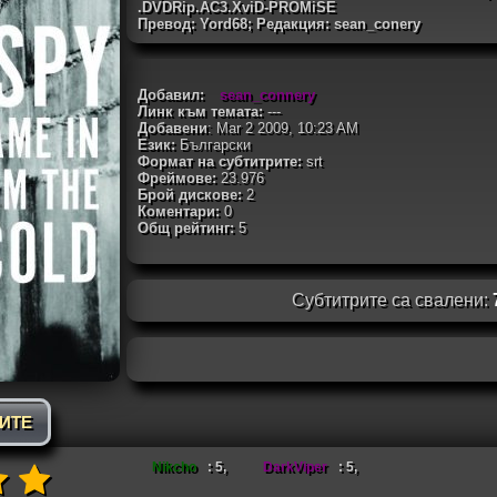
.DVDRip.AC3.XviD-PROMiSE
Превод: Yord68; Редакция: sean_conery
Добавил:
sean_connery
Линк към темата:
---
Добавени
: Mar 2 2009, 10:23 AM
Език:
Български
Формат на субтитрите:
srt
Фреймове:
23.976
Брой дискове:
2
Коментари:
0
Общ рейтинг:
5
Субтитрите са свалени:
РИТЕ
Nikcho
: 5,
DarkViper
: 5,