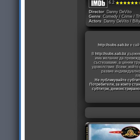
6.2
Director
: Danny DeVito
Genre
: Comedy / Crime / Thr
Actors
: Danny DeVito / Bil
http://subs.sab.bz
е сай
В
http://subs.sab.bz
държим
има желание да превежда
състезаваме, а ценим тру
удоволствие. Всеки, който
развие индивидуално
пл
Не публикувайте субтитр
Потребители, за които ста
субтитри, демонстрирано