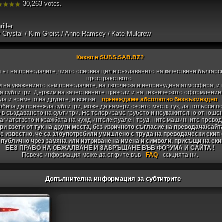
30,263 votes.
iller
ly Crystal / Kim Greist / Anne Ramsey / Kate Mulgrew
Какво е SUBS.SAB.BZ?
тът на преводачите, чиято основна цел е създаването на качествени българс
пространството.
 на уважението към преводачите, на творческа и непринудена атмосфера, и 
 субтитри. Държим на качествените преводи и на техническото оформление н
да и времето на другите, и всички
превеждаме абсолютно безвъзмездно
 обича да превежда субтитри, може да намери своето място тук, да потърси п
 в създаването на субтитри. Не толерираме грубото и неуважително отноше
агиатството и кражбата на чужд интелектуален труд, нито машинните превод
и взети от тук на други места, без изричното съгласие на преводача/сайт
не известно, че са злоупотребили умишлено с труда на преводачески екип
 публично чрез замяна или изтриване на имена и символи, присъщи на ек
БЕЗ ПРАВО НА ОБЖАЛВАНЕ И ЗАВРЪЩАНЕ ВЪВ ФОРУМА И САЙТА !
Повече информация може да открите във
FAQ
секцията ни.
Допълнителна информация за субтитрите