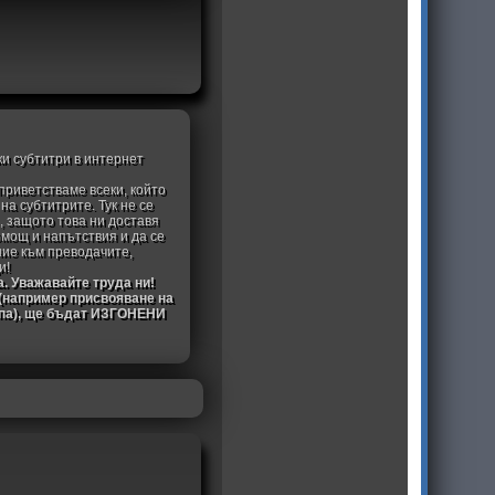
ки субтитри в интернет
приветстваме всеки, който
а субтитрите. Тук не се
, защото това ни доставя
омощ и напътствия и да се
ние към преводачите,
и!
а. Уважавайте труда ни!
 (например присвояване на
ипа), ще бъдат ИЗГОНЕНИ