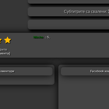
Субтитрите са свалени:
Nikcho
: 5,
трите
мента)
Коментари
Facebook ко