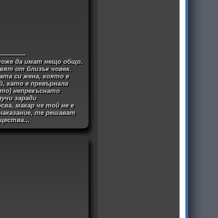
-------------
 може да имат нещо общо.
вят от близък човек.
ата си жена, която е
й, като е превърнала
ито) непрекъснато
лучи заради
ва, макар че той не е
 наказание, те решават
щества...