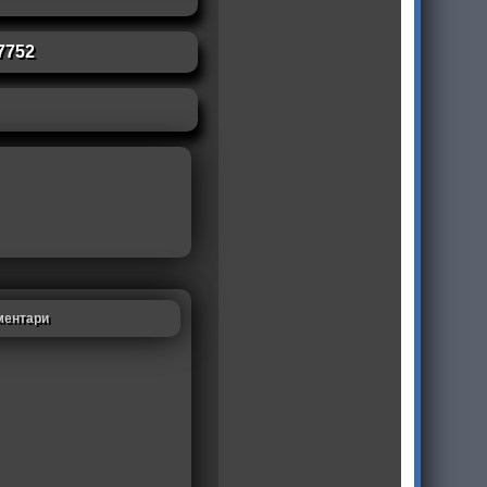
7752
ментари