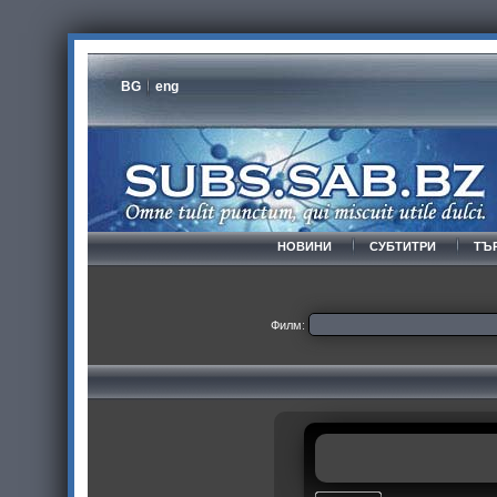
BG
eng
НОВИНИ
СУБТИТРИ
ТЪ
Филм: