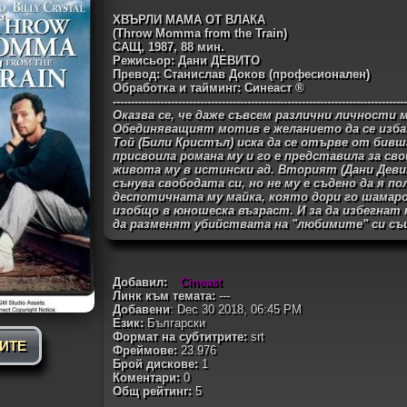
ХВЪРЛИ МАМА ОТ ВЛАКА
(Throw Momma from the Train)
САЩ, 1987, 88 мин.
Режисьор: Дани ДЕВИТО
Превод: Станислав Доков (професионален)
Обработка и тайминг: Синеаст ®
---------------------------------------------------------------------------------
Оказва се, че даже съвсем различни личности
Обединяващият мотив е желанието да се изба
Той (Били Кристъл) иска да се отърве от бивш
присвоила романа му и го е представила за сво
живота му в истински ад. Вторият (Дани Дев
сънува свободата си, но не му е съдено да я по
деспотичната му майка, която дори го шамарос
изобщо в юношеска възраст. И за да избегнат
да разменят убийствата на "любимите" си съ
Добавил:
Cineast
Линк към темата:
---
Добавени
: Dec 30 2018, 06:45 PM
Език:
Български
Формат на субтитрите:
srt
РИТЕ
Фреймове:
23.976
Брой дискове:
1
Коментари:
0
Общ рейтинг:
5