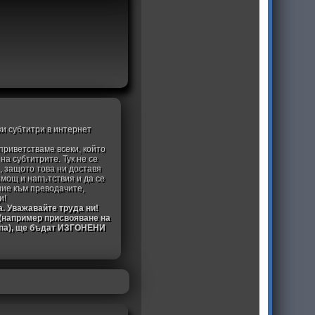
ки субтитри в интернет
приветстваме всеки, който
а субтитрите. Тук не се
, защото това ни доставя
омощ и напътствия и да се
ние към преводачите,
и!
а. Уважавайте труда ни!
 (например присвояване на
ипа), ще бъдат ИЗГОНЕНИ