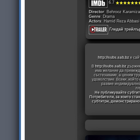
6.7
Director
: Behrooz Karamiz
Genre
: Drama
Actors
: Hamid Reza Abbasi 
Гледай трейлъ
http://subs.sab.bz
е сай
В
http://subs.sab.bz
държим
има желание да превежда
състезаваме, а ценим тру
удоволствие. Всеки, който
развие индивидуално
пл
Не публикувайте субтитр
Потребители, за които ста
субтитри, демонстрирано