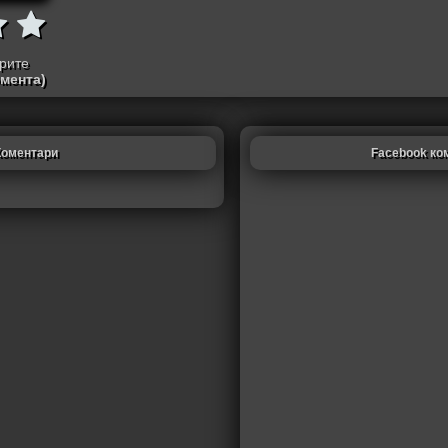
трите
омента)
Коментари
Facebook ко