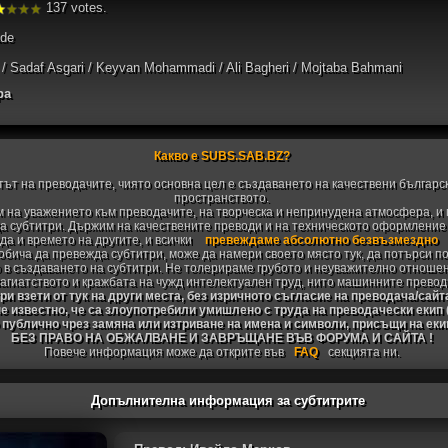
137 votes.
ade
/ Sadaf Asgari / Keyvan Mohammadi / Ali Bagheri / Mojtaba Bahmani
ра
Какво е SUBS.SAB.BZ?
тът на преводачите, чиято основна цел е създаването на качествени българс
пространството.
 на уважението към преводачите, на творческа и непринудена атмосфера, и 
 субтитри. Държим на качествените преводи и на техническото оформление н
да и времето на другите, и всички
превеждаме абсолютно безвъзмездно
 обича да превежда субтитри, може да намери своето място тук, да потърси п
 в създаването на субтитри. Не толерираме грубото и неуважително отноше
агиатството и кражбата на чужд интелектуален труд, нито машинните превод
и взети от тук на други места, без изричното съгласие на преводача/сайт
не известно, че са злоупотребили умишлено с труда на преводачески екип
 публично чрез замяна или изтриване на имена и символи, присъщи на ек
БЕЗ ПРАВО НА ОБЖАЛВАНЕ И ЗАВРЪЩАНЕ ВЪВ ФОРУМА И САЙТА !
Повече информация може да открите във
FAQ
секцията ни.
Допълнителна информация за субтитрите