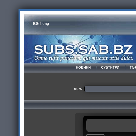
BG
eng
НОВИНИ
СУБТИТРИ
ТЪ
Филм: