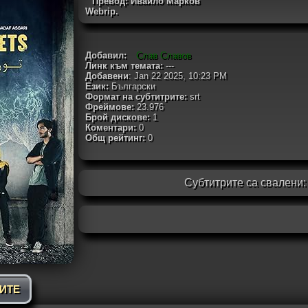
Превод: Ивайло Марков
Webrip.
Добавил:
Слав Славов
Линк към темата:
---
Добавени
: Jan 22 2025, 10:23 PM
Език:
Български
Формат на субтитрите:
srt
Фреймове:
23.976
Брой дискове:
1
Коментари:
0
Общ рейтинг:
0
Субтитрите са свалени
РИТЕ