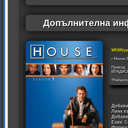
Допълнителна инф
WEBRipp
• House.
Превод
ВЛАДИС
*Редакт
Добави
Линк к
Добав
Език:
Б
Формат