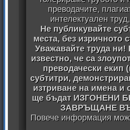
преводачите, плагиа
интелектуален труд
Не публикувайте субт
места, без изричното 
Уважавайте труда ни! 
известно, че са злоуп
преводачески екип 
субтитри, демонстрира
изтриване на имена и 
ще бъдат ИЗГОНЕНИ 
ЗАВРЪЩАНЕ ВЪ
Повече информация може