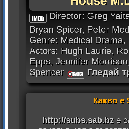
House M.D
Director: Greg Yai
Bryan Spicer, Peter Me
Genre: Medical Drama,
Actors: Hugh Laurie, R
Epps, Jennifer Morrison,
Spencer
Гледай 
Какво е
http://subs.sab.bz
е с