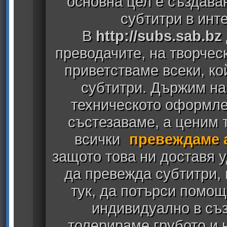
основна цел е създава
субтитри в инт
В
http://subs.sab.bz
преводачите, на творчес
приветстваме всеки, к
субтитри. Държим на
техническото оформлен
състезаваме, а ценим т
всички
превеждаме 
защото това ни доставя у
да превежда субтитри,
тук, да потърси помощ
индивидуално в съз
толерираме грубото и