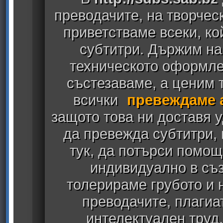
преводачите, на творчес
приветстваме всеки, к
субтитри. Държим на
техническото оформлен
състезаваме, а ценим т
всички
превеждаме 
защото това ни доставя у
да превежда субтитри,
тук, да потърси помощ
индивидуално в съз
толерираме грубото и
преводачите, плагиа
интелектуален труд