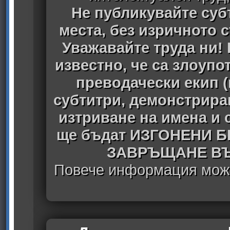
Не публикувайте субт
места, без изричното 
Уважавайте труда ни! 
известно, че са злоуп
преводачески екип 
субтитри, демонстрира
изтриване на имена и 
ще бъдат ИЗГОНЕНИ 
ЗАВРЪЩАНЕ ВЪ
Повече информация може