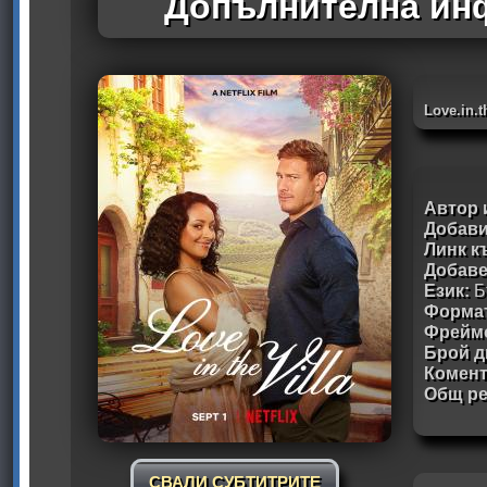
Допълнителна инф
Love.in.
Автор 
Добави
Линк к
Добав
Език:
Б
Формат
Фрейм
Брой д
Комен
Общ ре
СВАЛИ СУБТИТРИТЕ