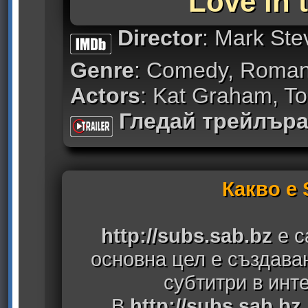
Love in t
Director
: Mark St
Genre
: Comedy, Roma
Actors
: Kat Graham, T
Гледай трейлър
Какво е
http://subs.sab.bz
е с
основна цел е създава
субтитри в инт
В
http://subs.sab.bz