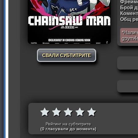
Фрейм
Брой д
Комен
Общ ре
*Налич
gpym4
СВАЛИ СУБТИТРИТЕ
Рейтинг на субтитрите
(0 гласували до момента)