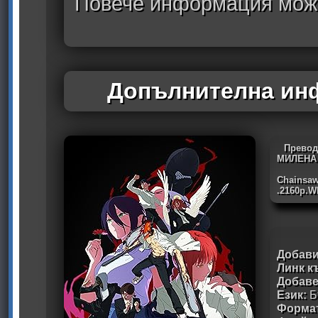
Повече информация може
Допълнителна инф
Превод
МИЛЕНА
Chainsaw
.2160p.
Добави
Линк к
Добав
Език:
Б
Формат