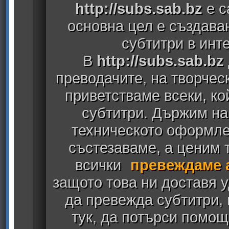
http://subs.sab.bz
е с
основна цел е създава
субтитри в инт
В
http://subs.sab.bz
преводачите, на творчес
приветстваме всеки, к
субтитри. Държим на
техническото оформлен
състезаваме, а ценим т
всички
превеждаме 
защото това ни доставя у
да превежда субтитри,
тук, да потърси помощ