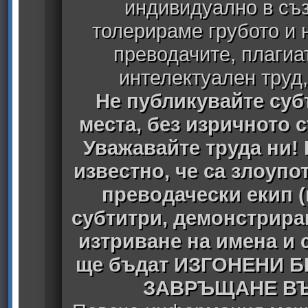
индивидуално в съз
толерираме грубото и
преводачите, плагиа
интелектуален труд
Не публикувайте субт
места, без изричното 
Уважавайте труда ни! 
известно, че са злоуп
преводачески екип 
субтитри, демонстрира
изтриване на имена и 
ще бъдат ИЗГОНЕНИ 
ЗАВРЪЩАНЕ ВЪ