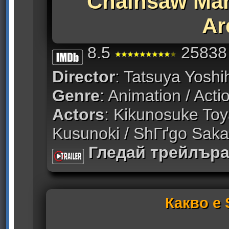
Chainsaw Man
Ar
8.5
25838 
Director
: Tatsuya Yoshi
Genre
: Animation / Acti
Actors
: Kikunosuke Toya
Kusunoki / ShГґgo Sakat
Гледай трейлър
Какво е