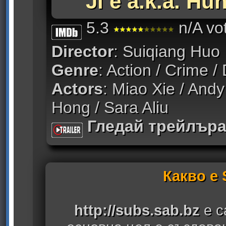
Ji e a.k.a. Hu
5.3
n/A vo
Director
: Suiqiang Huo
Genre
: Action / Crime 
Actors
: Miao Xie / And
Hong / Sara Aliu
Гледай трейлър
Какво е
http://subs.sab.bz
е с