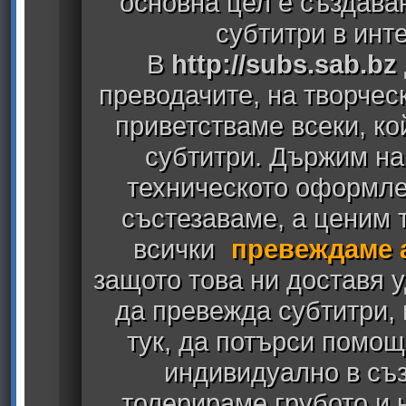
основна цел е създава
субтитри в инт
В
http://subs.sab.bz
преводачите, на творчес
приветстваме всеки, к
субтитри. Държим на
техническото оформлен
състезаваме, а ценим т
всички
превеждаме 
защото това ни доставя у
да превежда субтитри,
тук, да потърси помощ
индивидуално в съз
толерираме грубото и