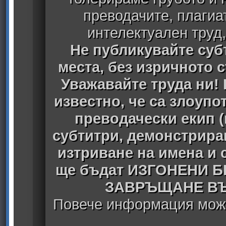
преводачите, плагиа
интелектуален труд
Не публикувайте субт
места, без изричното 
Уважавайте труда ни! 
известно, че са злоуп
преводачески екип 
субтитри, демонстрира
изтриване на имена и 
ще бъдат ИЗГОНЕНИ 
ЗАВРЪЩАНЕ ВЪ
Повече информация може