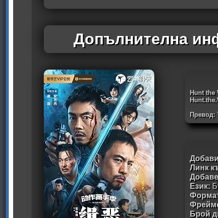
Допълнителна инф
Hunt the
Hunt.the
Превод:
Добави
Линк к
Добав
Език:
Б
Формат
Фрейм
Брой д