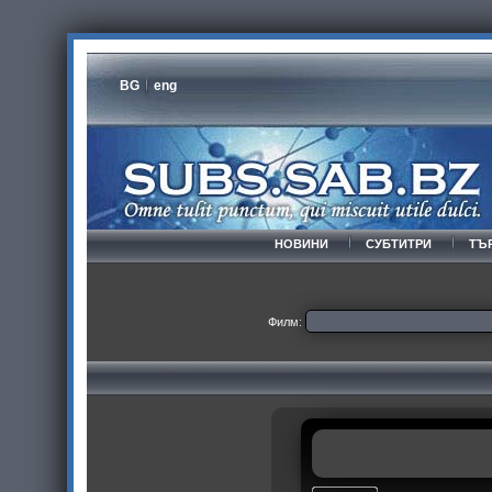
BG
eng
НОВИНИ
СУБТИТРИ
ТЪ
Филм: