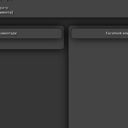
трите
омента)
Коментари
Facebook ко