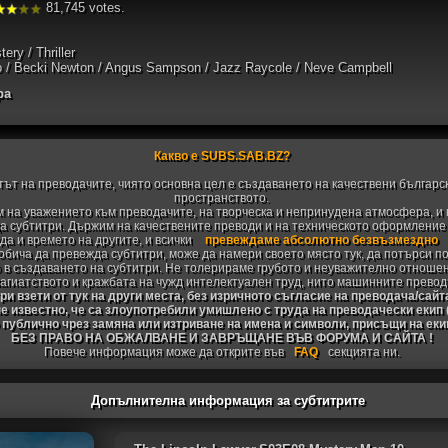
81,745 votes.
ery / Thriller
fo / Becki Newton / Angus Sampson / Jazz Raycole / Neve Campbell
ра
Какво е SUBS.SAB.BZ?
тът на преводачите, чиято основна цел е създаването на качествени българс
пространството.
 на уважението към преводачите, на творческа и непринудена атмосфера, и 
 субтитри. Държим на качествените преводи и на техническото оформление н
да и времето на другите, и всички
превеждаме абсолютно безвъзмездно
 обича да превежда субтитри, може да намери своето място тук, да потърси п
 в създаването на субтитри. Не толерираме грубото и неуважително отноше
агиатството и кражбата на чужд интелектуален труд, нито машинните превод
и взети от тук на други места, без изричното съгласие на преводача/сайт
не известно, че са злоупотребили умишлено с труда на преводачески екип
 публично чрез замяна или изтриване на имена и символи, присъщи на ек
БЕЗ ПРАВО НА ОБЖАЛВАНЕ И ЗАВРЪЩАНЕ ВЪВ ФОРУМА И САЙТА !
Повече информация може да открите във
FAQ
секцията ни.
Допълнителна информация за субтитрите