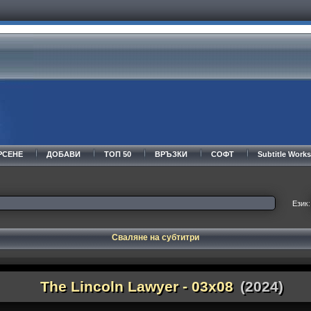
РСЕНЕ
ДОБАВИ
ТОП 50
ВРЪЗКИ
СОФТ
Subtitle Wor
Език:
Сваляне на субтитри
The Lincoln Lawyer - 03x08
(2024)