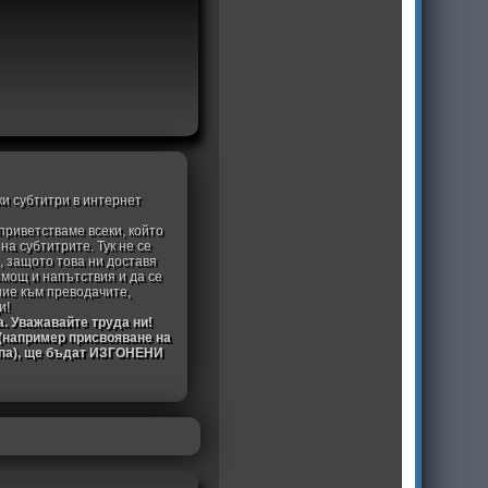
ки субтитри в интернет
приветстваме всеки, който
а субтитрите. Тук не се
, защото това ни доставя
омощ и напътствия и да се
ние към преводачите,
и!
а. Уважавайте труда ни!
 (например присвояване на
ипа), ще бъдат ИЗГОНЕНИ