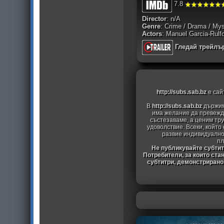
7.8
Director
: n/A
Genre
: Crime / Drama / Myst
Actors
: Manuel Garcia-Rul
Гледай трейлъ
http://subs.sab.bz
е сай
В
http://subs.sab.bz
държим
има желание да превежда
състезаваме, а ценим тру
удоволствие. Всеки, който
развие индивидуално
пл
Не публикувайте субтитр
Потребители, за които ста
субтитри, демонстрирано