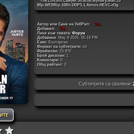
The.Lincoln.Lawyer.S03E08.Mystery.Man.10
80p.WEBRip.10Bit.DDP5.1.Atmos.HEVC-d3g
Автор или Синк на УебРип:
SN..
Добавил:
SN..
Линк към темата:
Форум
Добавени
: May 9 2025, 05:19 PM
Език:
Български
Формат на субтитрите:
srt
Фреймове:
23.976
Брой дискове:
1
Коментари:
0
Общ рейтинг:
0
Субтитрите са свалени:
РИТЕ