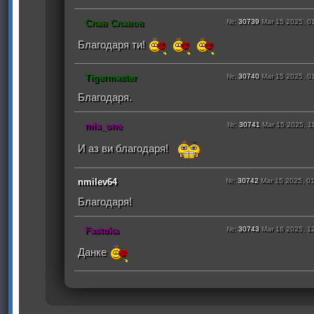
Слав Славов
№:
30739
Mar 15 2025, 0
Благодаря ти!
Tigermaster
№:
30740
Mar 15 2025, 0
Благодаря.
mia_one
№:
30741
Mar 15 2025, 1
И аз ви благодаря!
nmilev64
№:
30742
Mar 15 2025, 0
Благодаря!
Fastuka
№:
30743
Mar 16 2025, 1
Данке