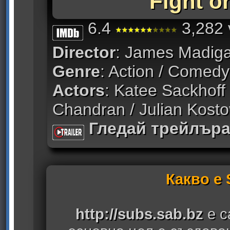
Fight or
6.4
3,282 
Director
: James Madig
Genre
: Action / Comedy
Actors
: Katee Sackhoff 
Chandran / Julian Kost
Гледай трейлър
Какво е
http://subs.sab.bz
е с