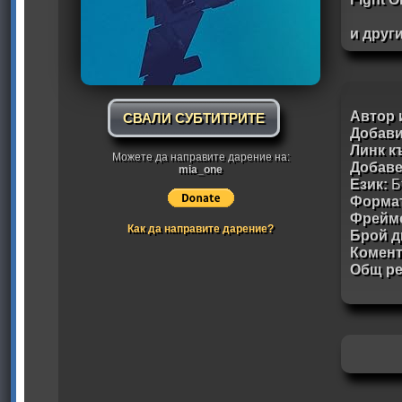
и друг
Автор 
СВАЛИ СУБТИТРИТЕ
Добави
Линк к
Можете да направите дарение на:
Добав
mia_one
Език:
Б
Формат
Фрейм
Как да направите дарение?
Брой д
Комен
Общ ре