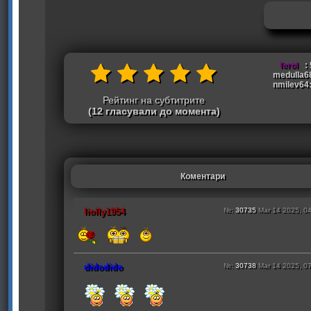
ferol
: 
medulla68
nmilev64:
Рейтинг на субтитрите
(12 гласували до момента)
Коментари
liolly1954
№:
30735
Mar 14 2025, 0
didodido
№:
30738
Mar 14 2025, 0