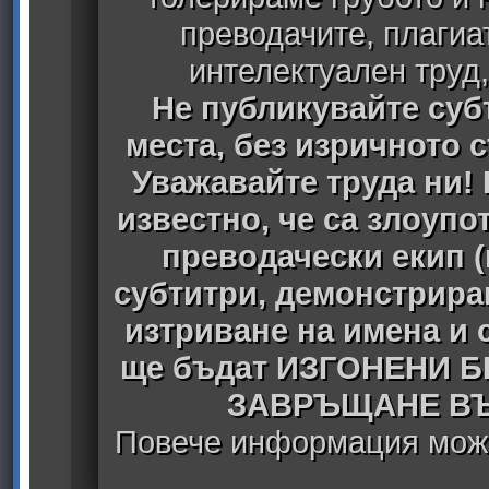
преводачите, плагиа
интелектуален труд
Не публикувайте субт
места, без изричното 
Уважавайте труда ни! 
известно, че са злоуп
преводачески екип 
субтитри, демонстрира
изтриване на имена и 
ще бъдат ИЗГОНЕНИ 
ЗАВРЪЩАНЕ ВЪ
Повече информация може