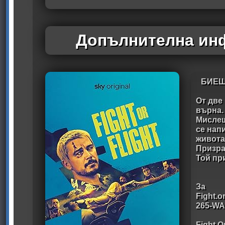
Допълнителна инф
БИЕШ
От две
върна.
Мислеш
се нап
живота,
Призра
Той при
За
Fight.o
265-W
Fight 