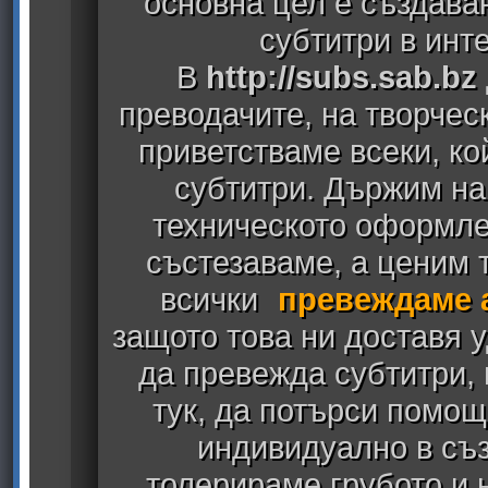
основна цел е създава
субтитри в инт
В
http://subs.sab.bz
преводачите, на творчес
приветстваме всеки, к
субтитри. Държим на
техническото оформлен
състезаваме, а ценим т
всички
превеждаме 
защото това ни доставя у
да превежда субтитри,
тук, да потърси помощ
индивидуално в съз
толерираме грубото и