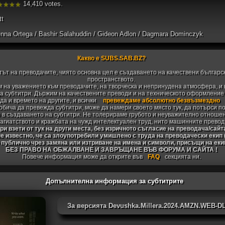
14,410 votes.
tt
enna Ortega / Bashir Salahuddin / Gideon Adlon / Dagmara Dominczyk
Какво е SUBS.SAB.BZ?
тът на преводачите, чиято основна цел е създаването на качествени българс
пространството.
 на уважението към преводачите, на творческа и непринудена атмосфера, и 
 субтитри. Държим на качествените преводи и на техническото оформление н
да и времето на другите, и всички
превеждаме абсолютно безвъзмездно
 обича да превежда субтитри, може да намери своето място тук, да потърси п
 в създаването на субтитри. Не толерираме грубото и неуважително отноше
агиатството и кражбата на чужд интелектуален труд, нито машинните превод
и взети от тук на други места, без изричното съгласие на преводача/сайт
не известно, че са злоупотребили умишлено с труда на преводачески екип
 публично чрез замяна или изтриване на имена и символи, присъщи на ек
БЕЗ ПРАВО НА ОБЖАЛВАНЕ И ЗАВРЪЩАНЕ ВЪВ ФОРУМА И САЙТА !
Повече информация може да открите във
FAQ
секцията ни.
Допълнителна информация за субтитрите
За версията Devushka.Millera.2024.AMZN.WEB-D