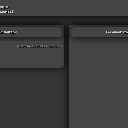
трите
омента)
Коментари
Facebook ко
№:
30349
Jul 10 2024, 05:16 PM