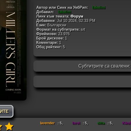
Автор или Синк на УебРип:
fakelini
Добавил:
fakelini
Линк към темата:
Форум
Добавени
: Jul 10 2024, 02:33 PM
Език:
Български
Формат на субтитрите:
srt
Фреймове:
23.976
Брой дискове:
1
Коментари:
1
Общ рейтинг:
5
Субтитрите са свалени
РИТЕ
lavender
: 5,
ferol
: 5,
ditta
: 5,
Kiko