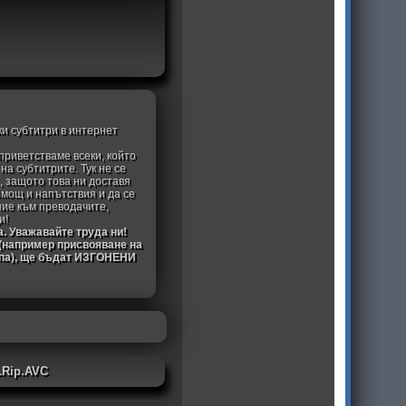
ки субтитри в интернет
приветстваме всеки, който
а субтитрите. Тук не се
, защото това ни доставя
омощ и напътствия и да се
ние към преводачите,
и!
а. Уважавайте труда ни!
 (например присвояване на
ипа), ще бъдат ИЗГОНЕНИ
LRip.AVC