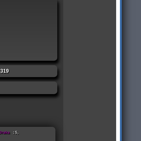
:
319
Draka
: 5,