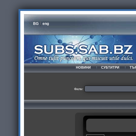
BG
eng
НОВИНИ
СУБТИТРИ
ТЪ
Филм: