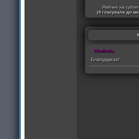
Рейтинг на субти
(4 гласували до м
KikoDraka
Благодарско!