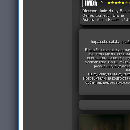
5.2
Director
: Jade Halley Bartle
Genre
: Comedy / Drama
Actors
: Martin Freeman / J
http://subs.sab.bz
е сай
В
http://subs.sab.bz
държим
има желание да превежда
състезаваме, а ценим тру
удоволствие. Всеки, който
развие индивидуално
пл
Не публикувайте субтитр
Потребители, за които ста
субтитри, демонстрирано