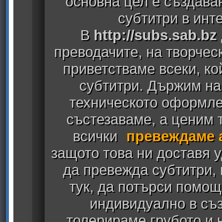
основна цел е създава
субтитри в инт
В
http://subs.sab.bz
преводачите, на творчес
приветстваме всеки, к
субтитри. Държим на
техническото оформлен
състезаваме, а ценим т
всички
превеждаме 
защото това ни доставя у
да превежда субтитри,
тук, да потърси помощ
индивидуално в съз
толерираме грубото и