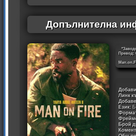
Допълнителна инф
*Завод
Превод: 
Man.on.F
Добави
Линк к
Добав
Език:
Б
Формат
Фрейм
Брой д
Комен
Общ ре