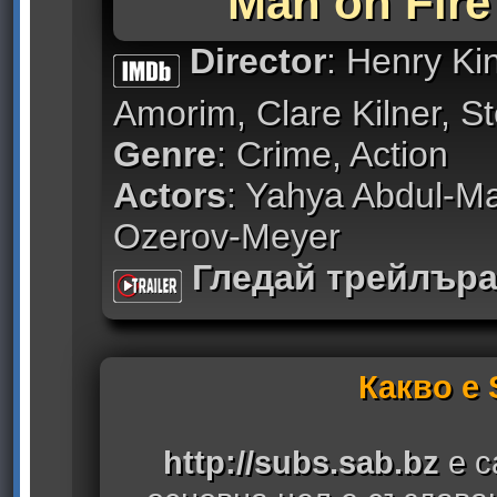
Man on Fire
Director
: Henry Ki
Amorim, Clare Kilner, S
Genre
: Crime, Action
Actors
: Yahya Abdul-Mat
Ozerov-Meyer
Гледай трейлър
Какво е
http://subs.sab.bz
е с