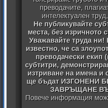
преводачите, плагиа
интелектуален труд
Не публикувайте субт
места, без изричното 
Уважавайте труда ни! 
известно, че са злоуп
преводачески екип 
субтитри, демонстрира
изтриване на имена и 
ще бъдат ИЗГОНЕНИ 
ЗАВРЪЩАНЕ ВЪ
Повече информация може