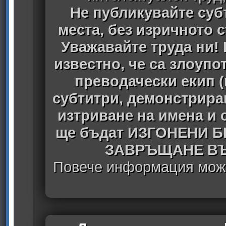
Не публикувайте субт
места, без изричното 
Уважавайте труда ни! 
известно, че са злоуп
преводачески екип 
субтитри, демонстрира
изтриване на имена и 
ще бъдат ИЗГОНЕНИ 
ЗАВРЪЩАНЕ ВЪ
Повече информация може