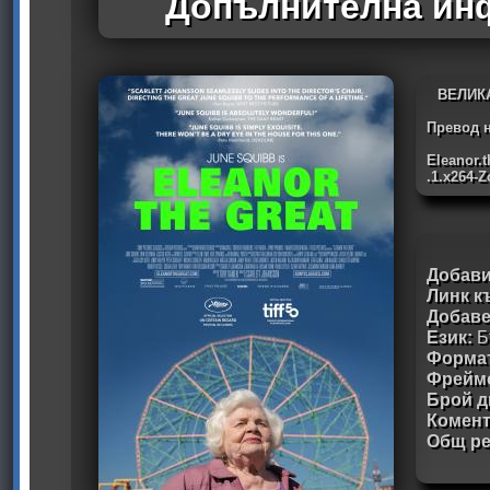
Допълнителна инф
ВЕЛИК
Превод н
Eleanor.
.1.x264-
Добави
Линк к
Добав
Език:
Б
Формат
Фрейм
Брой д
Комен
Общ ре