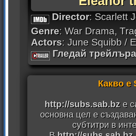
Eleanor t
Director
: Scarlett
Genre
: War Drama, Tr
Actors
: June Squibb / E
Гледай трейлър
Какво е
http://subs.sab.bz
е с
основна цел е създава
субтитри в инт
В
http://subs.sab.bz