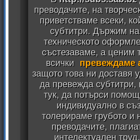
преводачите, на творчес
приветстваме всеки, к
субтитри. Държим на
техническото оформлен
състезаваме, а ценим т
всички
превеждаме 
защото това ни доставя у
да превежда субтитри,
тук, да потърси помощ
индивидуално в съз
толерираме грубото и
преводачите, плагиа
интелектуален труд