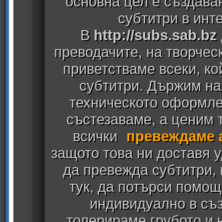
основна цел е създава
субтитри в инт
В
http://subs.sab.bz
преводачите, на творчес
приветстваме всеки, к
субтитри. Държим на
техническото оформлен
състезаваме, а ценим т
всички
превеждаме 
защото това ни доставя у
да превежда субтитри,
тук, да потърси помощ
индивидуално в съз
толерираме грубото и