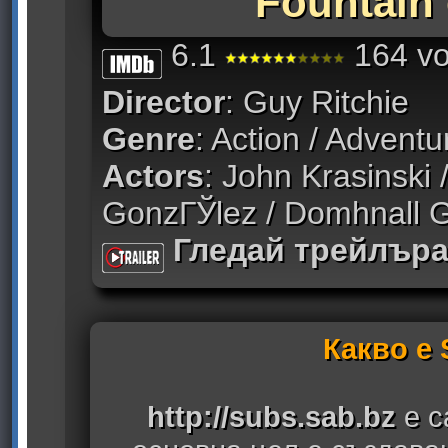
Fountain 
6.1
164 vo
Director
: Guy Ritchie
Genre
: Action / Adventu
Actors
: John Krasinski 
GonzГЎlez / Domhnall G
Гледай трейлър
Какво е
http://subs.sab.bz
е с