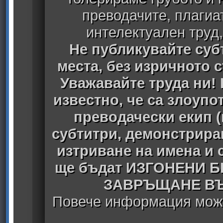
преводачите, плагиа
интелектуален труд
Не публикувайте субт
места, без изричното 
Уважавайте труда ни! 
известно, че са злоуп
преводачески екип 
субтитри, демонстрира
изтриване на имена и 
ще бъдат ИЗГОНЕНИ 
ЗАВРЪЩАНЕ ВЪ
Повече информация може