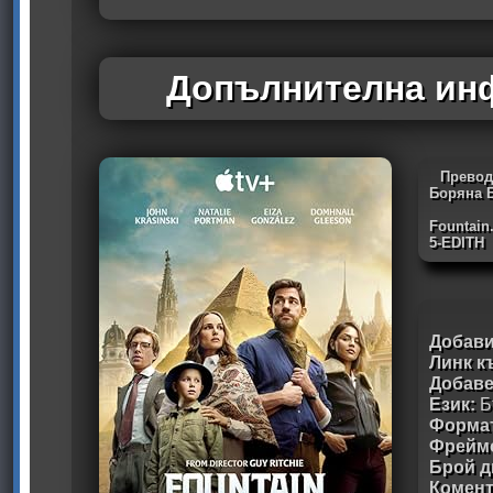
Допълнителна инф
Превод
Боряна 
Fountain
5-EDITH
Добави
Линк к
Добав
Език:
Б
Формат
Фрейм
Брой д
Комен