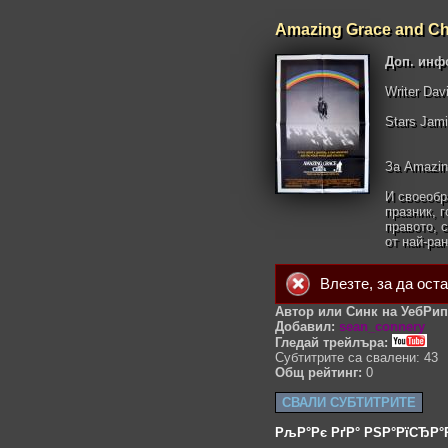
Amazing Grace and C
Доп. инф
Writer Davi
Stars Jami
За Amazin
И своеобр
празник, г
правото, 
от най-ра
Влезте
, за да ост
Автор или Синк на УебРип
Добавил:
sean_connery
Гледай трейлъра:
Субтитрите са свалени: 43
Общ рейтинг:
0
СВАЛИ СУБТИТРИТЕ
РљР°Рє РґР° РЅР°РїСЂР°