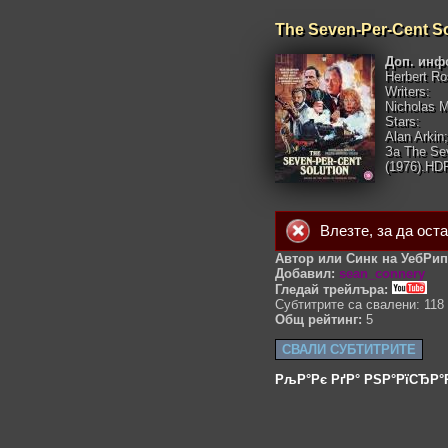
The Seven-Per-Cent So
Доп. инф
Herbert R
Writers:
Nicholas M
Stars:
Alan Arkin
За The Sev
(1976).HD
Влезте
, за да ост
Автор или Синк на УебРип
Добавил:
sean_connery
Гледай трейлъра:
Субтитрите са свалени: 118
Общ рейтинг:
5
СВАЛИ СУБТИТРИТЕ
РљР°Рє РґР° РЅР°РїСЂР°